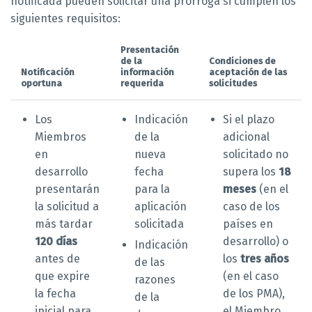
notificada pueden solicitar una prórroga si cumplen los
siguientes requisitos:
Presentación
de la
Condiciones de
Notificación
información
aceptación de las
oportuna
requerida
solicitudes
Los
Indicación
Si el plazo
Miembros
de la
adicional
en
nueva
solicitado no
desarrollo
fecha
supera los
18
presentarán
para la
meses
(en el
la solicitud a
aplicación
caso de los
más tardar
solicitada
países en
120 días
desarrollo) o
Indicación
antes de
los
tres años
de las
que expire
(en el caso
razones
la fecha
de los PMA),
de la
inicial para
el Miembro