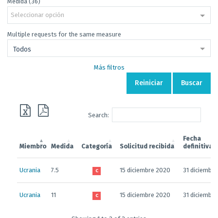
Medida (36)
Seleccionar opción
Multiple requests for the same measure
Todos
Más filtros
Reiniciar
Buscar
Search:
Fecha
Miembro
Medida
Categoría
Solicitud recibida
definitiva o
Ucrania
7.5
15 diciembre 2020
31 diciembr
C
Ucrania
11
15 diciembre 2020
31 diciembr
C