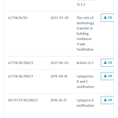
12.2.2
G/TFA/W/92
2023-07-05
The role of
EN
technology
transfer in
building
resilience:
Trade
Facilitation
G/TFA/N/ZWE/2
2021-06-03
Article 22.3
EN
G/TFA/N/ZWE/1
2019-09-16
Categories
EN
B and C
notification
WT/PCTF/N/ZWE/1
2016-10-27
Category A
EN
notification