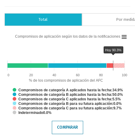
Total
Por medid
Chart
Compromisos de aplicación según los datos de la notificaciones
Bar chart with 6 data series.
Compromisos de aplicación según los datos de la notificaciones
Hoy 90.3%
The chart has 1 X axis displaying categories.
The chart has 1 Y axis displaying % de los compromisos de aplicación del
Chart annotations summary
Hoy 90.3%
0
20
40
60
80
100
% de los compromisos de aplicación del AFC
Compromisos de categoría A aplicados hasta la fecha:34.9%
Compromisos de categoría B aplicados hasta la fecha:50.0%
Compromisos de categoría C aplicados hasta la fecha:5.5%
Compromisos de categoría B para su futura aplicación:0.0%
Compromisos de categoría C para su futura aplicación:9.7%
Indeterminado0.0%
End of interactive chart.
COMPARAR