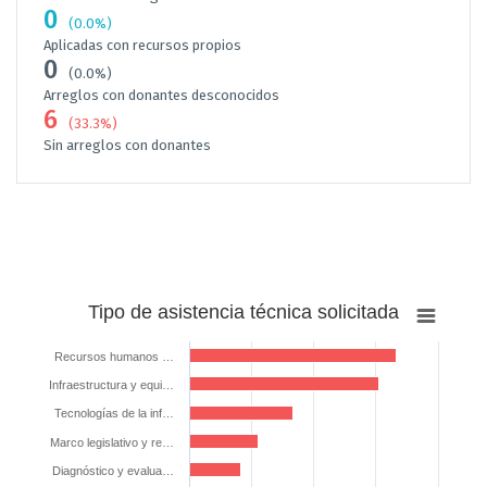
0
(0.0%)
Aplicadas con recursos propios
0
(0.0%)
Arreglos con donantes desconocidos
6
(33.3%)
Sin arreglos con donantes
Tipo
Tipo de asistencia técnica solicitada
de
asistencia
Recursos humanos …
técnica
Infraestructura y equi…
solicitada
Tecnologías de la inf…
Bar chart with 7 bars.
Marco legislativo y re…
The chart has 1 X axis displaying categories.
Diagnóstico y evalua…
The chart has 1 Y axis displaying %. Data ranges from 11.11111111111111 