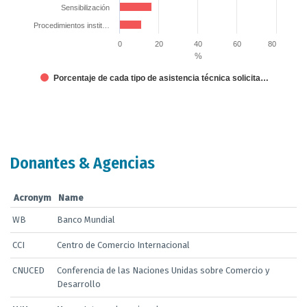
Sensibilización
Procedimientos instit…
0
20
40
60
80
%
Porcentaje de cada tipo de asistencia técnica solicita…
End of interactive chart.
Donantes & Agencias
Acronym
Name
WB
Banco Mundial
CCI
Centro de Comercio Internacional
CNUCED
Conferencia de las Naciones Unidas sobre Comercio y
Desarrollo