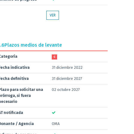
VER
.6
Plazos medios de levante
Categoría
C
Fecha indicativa
31 diciembre 2022
Fecha definitiva
31 diciembre 2027
Plazo para solicitar una
02 octubre 2027
prórroga, si fuera
necesario
AT notificada
Donante / Agencia
OMA