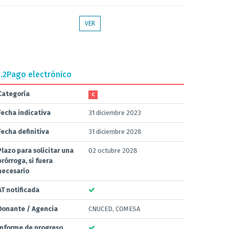
VER
.2
Pago electrónico
Categoría
C
Fecha indicativa
31 diciembre 2023
Fecha definitiva
31 diciembre 2028
Plazo para solicitar una
02 octubre 2028
prórroga, si fuera
necesario
AT notificada
Donante / Agencia
CNUCED, COMESA
Informe de progreso