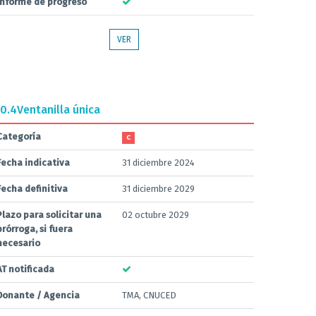
Informe de progreso
VER
0.4
Ventanilla única
Categoría
C
Fecha indicativa
31 diciembre 2024
Fecha definitiva
31 diciembre 2029
Plazo para solicitar una
02 octubre 2029
prórroga, si fuera
necesario
AT notificada
Donante / Agencia
TMA, CNUCED