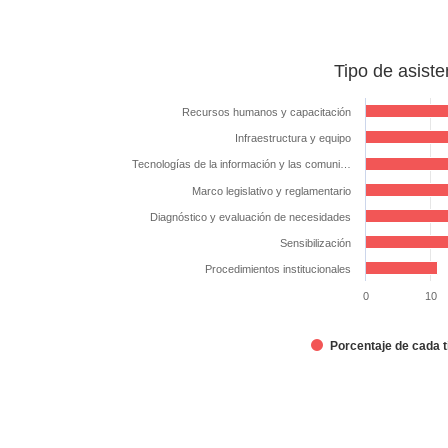
Tipo
Tipo de asiste
de
asistencia
Recursos humanos y capacitación
técnica
Infraestructura y equipo
solicitada
Tecnologías de la información y las comuni…
Bar chart with 7 bars.
Marco legislativo y reglamentario
The chart has 1 X axis displaying categories.
Diagnóstico y evaluación de necesidades
The chart has 1 Y axis displaying %. Data ranges from 11.
Sensibilización
Procedimientos institucionales
0
10
Porcentaje de cada t
End of interactive chart.