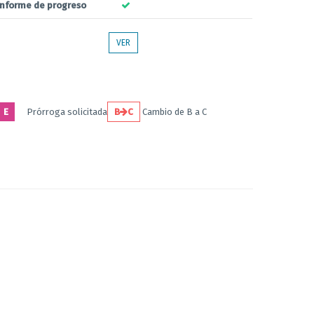
Informe de progreso
VER
E
Prórroga solicitada
B
C
Cambio de B a C