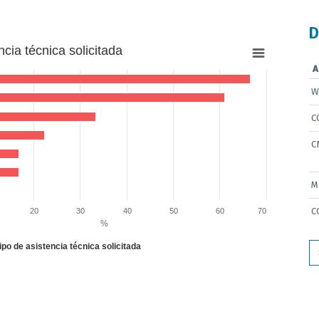
D
ncia técnica solicitada
A
W
C
C
11111111111111 to 66.66666666666666.
M
C
20
30
40
50
60
70
%
ipo de asistencia técnica solicitada