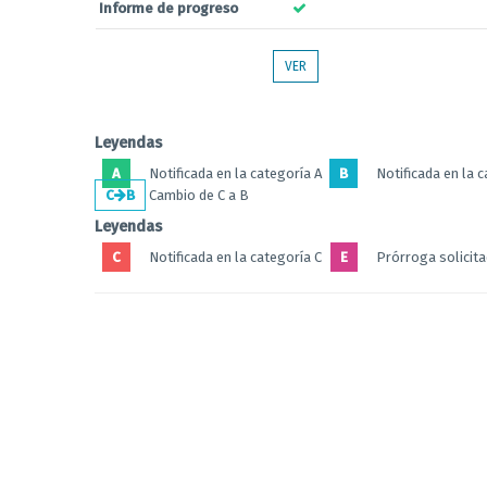
Informe de progreso
VER
Leyendas
A
Notificada en la categoría A
B
Notificada en la 
C
B
Cambio de C a B
Leyendas
C
Notificada en la categoría C
E
Prórroga solicit