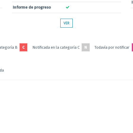
Informe de progreso
VER
categoría B
C
Notificada en la categoría C
N
Todavía por notificar
ada