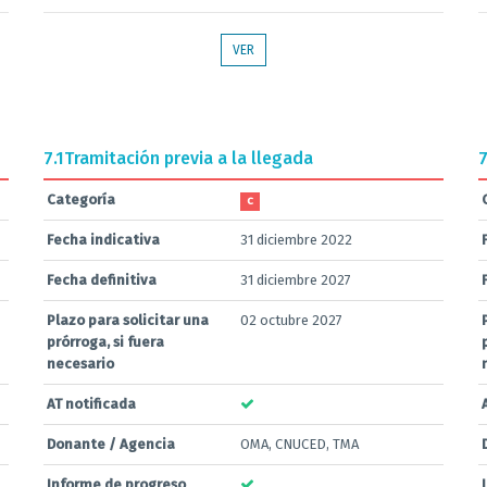
VER
7.1
Tramitación previa a la llegada
7
Categoría
C
Fecha indicativa
31 diciembre 2022
Fecha definitiva
31 diciembre 2027
Plazo para solicitar una
02 octubre 2027
prórroga, si fuera
necesario
AT notificada
Donante / Agencia
OMA, CNUCED, TMA
Informe de progreso