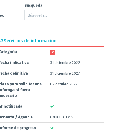
Búsqueda
tes
.3
Servicios de información
Categoría
C
Fecha indicativa
31 diciembre 2022
Fecha definitiva
31 diciembre 2027
Plazo para solicitar una
02 octubre 2027
prórroga, si fuera
necesario
AT notificada
Donante / Agencia
CNUCED, TMA
Informe de progreso