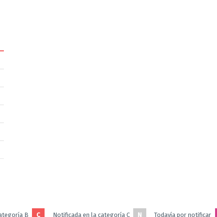
categoría B
C
Notificada en la categoría C
N
Todavía por notificar