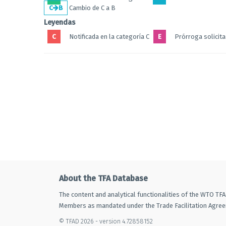
C
B
Cambio de C a B
Leyendas
C
Notificada en la categoría C
E
Prórroga solicit
About the TFA Database
The content and analytical functionalities of the WTO TF
Members as mandated under the Trade Facilitation Agre
© TFAD 2026 - version 4.72858152