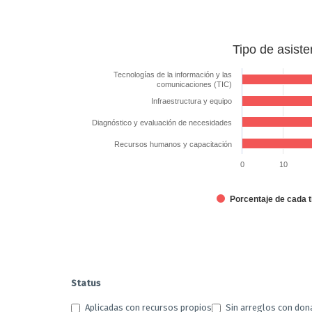
Tipo
Tipo de asiste
de
asistencia
Tecnologías de la información y las
comunicaciones (TIC)
técnica
Infraestructura y equipo
solicitada
Diagnóstico y evaluación de necesidades
Bar chart with 4 bars.
The chart has 1 X axis displaying categories.
Recursos humanos y capacitación
The chart has 1 Y axis displaying %. Data ranges from 25 
0
10
Porcentaje de cada t
End of interactive chart.
Status
Aplicadas con recursos propios
Sin arreglos con don