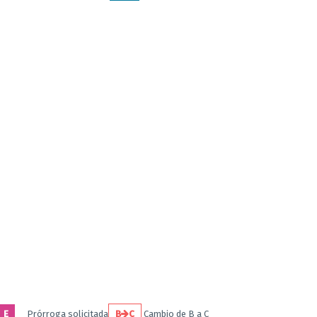
E
Prórroga solicitada
B
C
Cambio de B a C