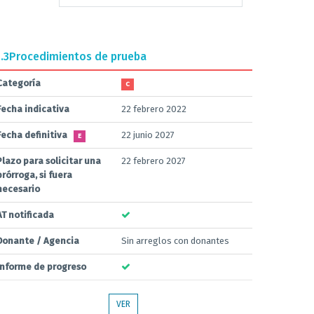
.3
Procedimientos de prueba
Categoría
C
Fecha indicativa
22 febrero 2022
Fecha definitiva
22 junio 2027
E
Plazo para solicitar una
22 febrero 2027
prórroga, si fuera
necesario
AT notificada
Donante / Agencia
Sin arreglos con donantes
Informe de progreso
VER