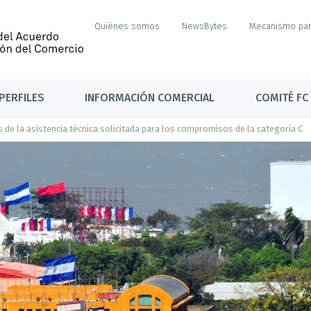
Quiénes somos
NewsBytes
Mecanismo par
PERFILES
INFORMACIÓN COMERCIAL
COMITÉ FC
s de la asistencia técnica solicitada para los compromisos de la categoría C