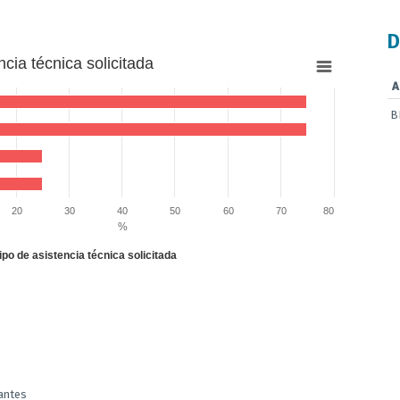
D
ncia técnica solicitada
A
B
to 75.
20
30
40
50
60
70
80
%
ipo de asistencia técnica solicitada
antes