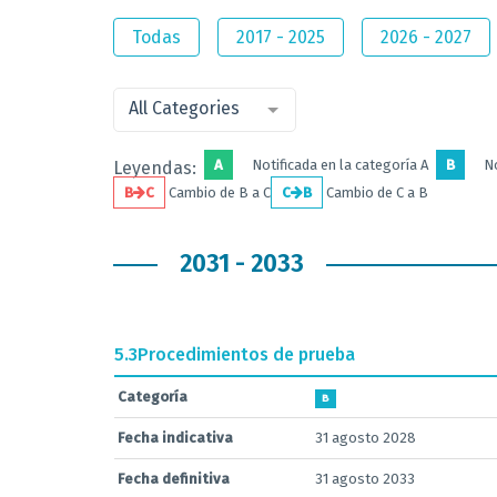
Todas
2017 - 2025
2026 - 2027
All Categories
A
Notificada en la categoría A
B
No
Leyendas:
B
C
Cambio de B a C
C
B
Cambio de C a B
2031 - 2033
5.3
Procedimientos de prueba
Categoría
B
Fecha indicativa
31 agosto 2028
Fecha definitiva
31 agosto 2033