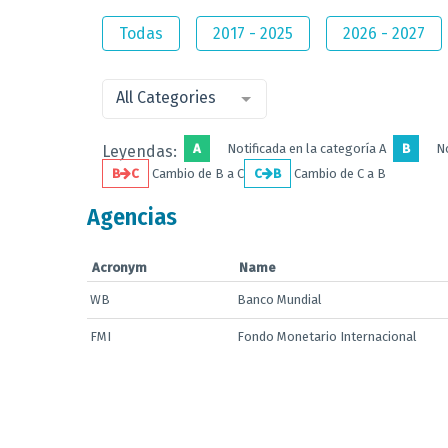
Todas
2017 - 2025
2026 - 2027
All Categories
A
Notificada en la categoría A
B
No
Leyendas:
B
C
Cambio de B a C
C
B
Cambio de C a B
Agencias
Acronym
Name
WB
Banco Mundial
FMI
Fondo Monetario Internacional