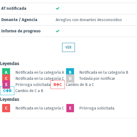
AT notificada
Donante / Agencia
Arreglos con donantes desconocidos
Informe de progreso
VER
Leyendas
A
Notificada en la categoría A
B
Notificada en la categoría B
C
Notificada en la categoría C
N
Todavía por notificar
E
Prórroga solicitada
B
C
Cambio de B a C
C
B
Cambio de C a B
Leyendas
C
Notificada en la categoría C
E
Prórroga solicitada