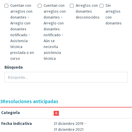
Cuentan con
Cuentan con
Arreglos con
Sin
arreglos con
arreglos con
donantes
arreglos
donantes -
donantes -
desconocidos
con
Arreglo con
Arreglo con
donantes
donantes
donantes
notificado -
notificado -
Asistencia
Aún se
técnica
necesita
prestada o en
asistencia
curso
técnica
Búsqueda
3
Resoluciones anticipadas
Categoría
C
Fecha indicativa
31 diciembre 2019 -
31 diciembre 2021