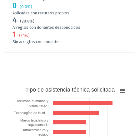
0
(0.0%)
Aplicadas con recursos propios
4
(28.6%)
Arreglos con donantes desconocidos
1
(7.1%)
Sin arreglos con donantes
Tipo
Tipo de asistencia técnica solicitada
de
asistencia
Recursos humanos y
capacitación
técnica
Tecnologías de la inf…
solicitada
Marco legislativo y
Bar chart with 4 bars.
reglamentario
The chart has 1 X axis displaying categories.
Infraestructura y
equipo
The chart has 1 Y axis displaying %. Data ranges from 45.45454545454