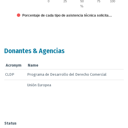
0
25
50
75
100
%
Porcentaje de cada tipo de asistencia técnica solicita…
End of interactive chart.
Donantes & Agencias
Acronym
Name
CLDP
Programa de Desarrollo del Derecho Comercial
Unión Europea
Status