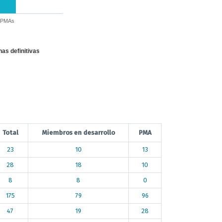
PMAs
as definitivas
Total
Miembros en desarrollo
PMA
23
10
13
28
18
10
8
8
0
175
79
96
47
19
28