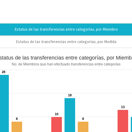
Estatus de las transferencias entre categorías, por Miembro
Estatus de las transferencias entre categorías, por Medida
status de las transferencias entre categorías, por Miemb
No. de Miembros que han efectuado transferencias entre categorías
28
28
18
18
13
13
ries.
10
10
n efectuado transferencias entre categorías
8
8
8
8
isplaying categories.
isplaying values. Data ranges from 0 to 28.