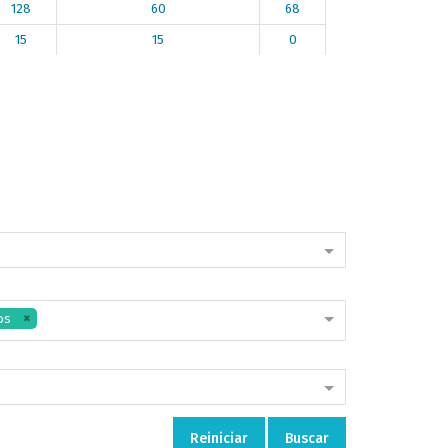
128
60
68
15
15
0
os
Reiniciar
Buscar