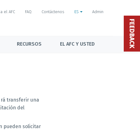
a el AFC
FAQ
Contáctenos
ES
Admin
FEEDBACK
RECURSOS
EL AFC Y USTED
rá transferir una
itación del
n pueden solicitar