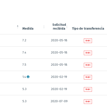
Solicitud
Medida
recibida
Tipo de transferencia
7.2
2020-05-18
B
C
7.4
2020-05-18
B
C
7.5
2020-05-18
B
C
1.4
2020-02-19
B
C
5.3
2020-02-19
B
C
5.3
2020-07-09
B
C