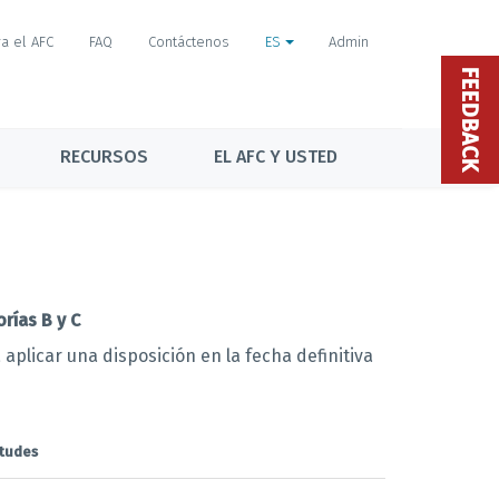
a el AFC
FAQ
Contáctenos
ES
Admin
FEEDBACK
RECURSOS
EL AFC Y USTED
rías B y C
aplicar una disposición en la fecha definitiva
itudes