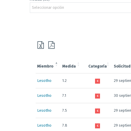
Seleccionar opción
Miembro
Medida
Categoría
Solicitud
Lesotho
1.2
29 septie
C
Lesotho
7.1
30 septie
C
Lesotho
7.5
29 septie
C
Lesotho
7.8
29 septie
C