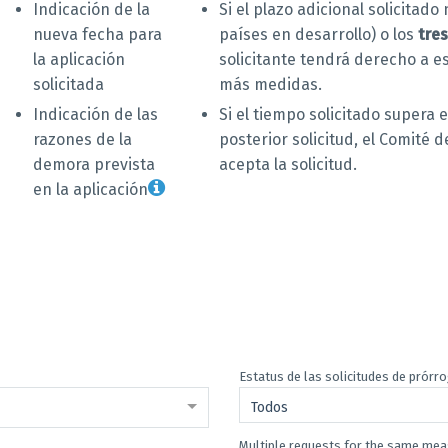
Indicación de la
Si el plazo adicional solicitado
nueva fecha para
países en desarrollo) o los
tre
la aplicación
solicitante tendrá derecho a e
solicitada
más medidas.
Indicación de las
Si el tiempo solicitado supera
razones de la
posterior solicitud, el Comité d
demora prevista
acepta la solicitud.
en la aplicación
Estatus de las solicitudes de prórr
Todos
Multiple requests for the same me