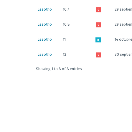
Lesotho
10.7
29 septie
C
Lesotho
10.8
29 septie
C
Lesotho
11
14 octubr
B
Lesotho
12
30 septie
C
Showing 1 to 8 of 8 entries