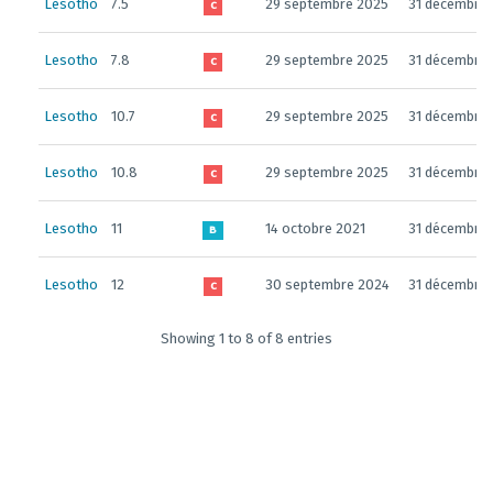
Lesotho
7.5
29 septembre 2025
31 décembre
C
Lesotho
7.8
29 septembre 2025
31 décembre
C
Lesotho
10.7
29 septembre 2025
31 décembre
C
Lesotho
10.8
29 septembre 2025
31 décembre
C
Lesotho
11
14 octobre 2021
31 décembre 
B
Lesotho
12
30 septembre 2024
31 décembre
C
Showing 1 to 8 of 8 entries