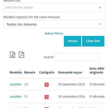
Mesure (36)
Sélectionner option
Multiple requests for the same measure
Toutes les mesures
Autres filtres
Reset
Chercher
Search:
Date définit
Membre
Mesure
Catégorie
Demande reçue
originale
Lesotho
1.2
29 septembre 2025
31 décembre
C
Lesotho
7.1
30 septembre 2024
31 décembre
C