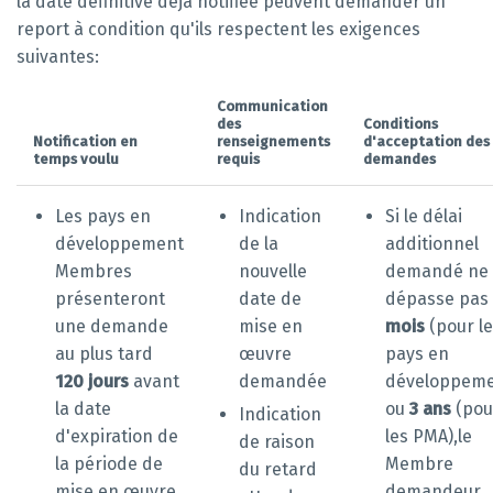
la date définitive déjà notifiée peuvent demander un
report à condition qu'ils respectent les exigences
suivantes:
Communication
des
Conditions
Notification en
renseignements
d'acceptation des
temps voulu
requis
demandes
Les pays en
Indication
Si le délai
développement
de la
additionnel
Membres
nouvelle
demandé ne
présenteront
date de
dépasse pas
une demande
mise en
mois
(pour l
au plus tard
œuvre
pays en
120 jours
avant
demandée
développeme
la date
ou
3 ans
(pou
Indication
d'expiration de
les PMA),
le
de raison
la période de
Membre
du retard
mise en œuvre
demandeur