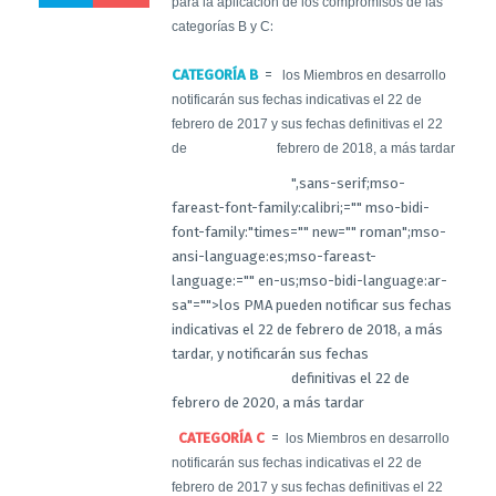
para la aplicación de los compromisos de las
:
categorías B y C
CATEGORÍA B
=
los Miembros en desarrollo
notificarán sus fechas indicativas el 22 de
febrero de 2017 y sus fechas definitivas el 22
de febrero de 2018, a más tardar
",sans-serif;mso-
fareast-font-family:calibri;="" mso-bidi-
font-family:"times="" new="" roman";mso-
ansi-language:es;mso-fareast-
language:="" en-us;mso-bidi-language:ar-
sa"="">los PMA pueden notificar sus fechas
indicativas el 22 de febrero de 2018, a más
tardar, y notificarán sus fechas
definitivas el 22 de
febrero de 2020, a más tardar
CATEGORÍA C
=
los Miembros en desarrollo
notificarán sus fechas indicativas el 22 de
febrero de 2017 y sus fechas definitivas el 22