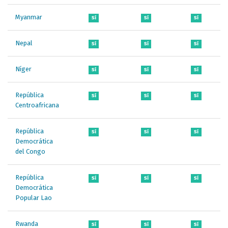
Myanmar
Sí
Sí
Sí
Nepal
Sí
Sí
Sí
Níger
Sí
Sí
Sí
República
Sí
Sí
Sí
Centroafricana
República
Sí
Sí
Sí
Democrática
del Congo
República
Sí
Sí
Sí
Democrática
Popular Lao
Rwanda
Sí
Sí
Sí