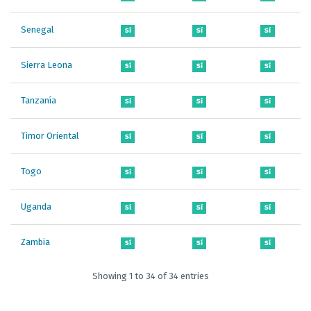
Senegal
Sí
Sí
Sí
Sierra Leona
Sí
Sí
Sí
Tanzanía
Sí
Sí
Sí
Timor Oriental
Sí
Sí
Sí
Togo
Sí
Sí
Sí
Uganda
Sí
Sí
Sí
Zambia
Sí
Sí
Sí
Showing 1 to 34 of 34 entries