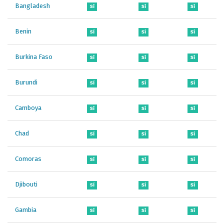
Bangladesh
Sí
Sí
Sí
Benin
Sí
Sí
Sí
Burkina Faso
Sí
Sí
Sí
Burundi
Sí
Sí
Sí
Camboya
Sí
Sí
Sí
Chad
Sí
Sí
Sí
Comoras
Sí
Sí
Sí
Djibouti
Sí
Sí
Sí
Gambia
Sí
Sí
Sí