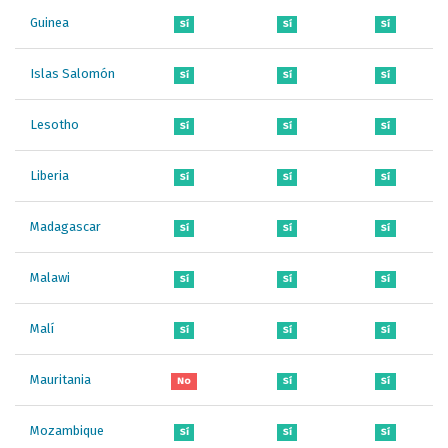
Guinea
Sí
Sí
Sí
Islas Salomón
Sí
Sí
Sí
Lesotho
Sí
Sí
Sí
Liberia
Sí
Sí
Sí
Madagascar
Sí
Sí
Sí
Malawi
Sí
Sí
Sí
Malí
Sí
Sí
Sí
Mauritania
No
Sí
Sí
Mozambique
Sí
Sí
Sí