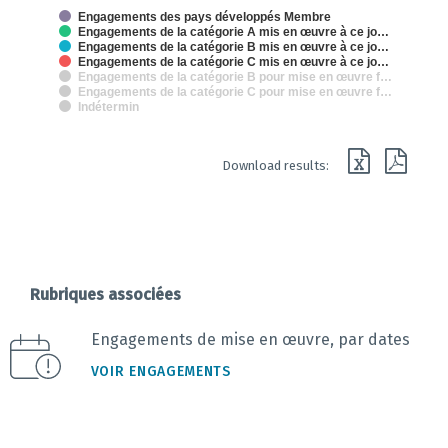
The chart has 2 X axes displaying categories and categories.
Engagements des pays développés Membre
The chart has 1 Y axis displaying % des engagements de mise en oeuvr
Engagements de la catégorie A mis en œuvre à ce jo…
Engagements de la catégorie B mis en œuvre à ce jo…
Engagements de la catégorie C mis en œuvre à ce jo…
Engagements de la catégorie B pour mise en œuvre f…
Engagements de la catégorie C pour mise en œuvre f…
Indétermin
End of interactive chart.
Download results:
Rubriques associées
Engagements de mise en œuvre, par dates
VOIR ENGAGEMENTS