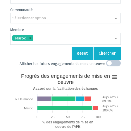
Communauté
Sélectionner option
Membre
Maroc
Reset
Chercher
Afficher les futurs engagements de mise en œuvre
Progrès
Progrès des engagements de mise en
des
oeuvre
engagements
Accord sur la facilitation des échanges
de
Aujourd'hui
mise
Tout le monde
89.6%
en
Aujourd'hui
Maroc
100.0%
oeuvre
0
25
50
75
100
Bar chart with 7 data series.
% des engagements de mise en
Accord sur la facilitation des échanges
oeuvre de l'AFE