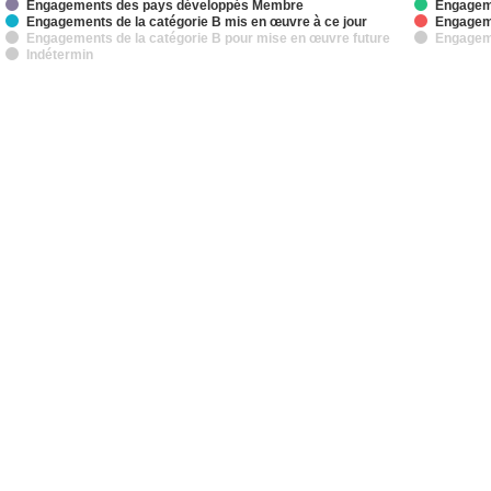
Engagements des pays développés Membre
Engageme
Engagements de la catégorie B mis en œuvre à ce jour
Engageme
Engagements de la catégorie B pour mise en œuvre future
Engageme
Indétermin
interactive chart.