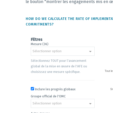
le bouton "montrer les engagements mis en œuv
HOW DO WE CALCULATE THE RATE OF IMPLEMENTA
COMMITMENTS?
Filtres
Mesure (36)
Progrè
Sélectionner option
des
engag
Sélectionnez TOUT pour l'avancement
de
global de la mise en œuvre de l'AFE ou
mise
Tout l
choisissez une mesure spécifique.
en
oeuvre
Inclure les progrès globaux
Sr
Bar cha
Accord 
Groupe official de l'OMC
The cha
Sélectionner option
The cha