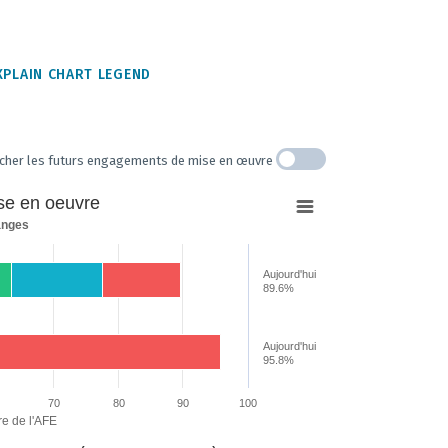
XPLAIN CHART LEGEND
icher les futurs engagements de mise en œuvre
se en oeuvre
hanges
Aujourd'hui
89.6%
Aujourd'hui
95.8%
70
80
90
100
ta ranges from 0 to 95.7983193277311.
e de l'AFE