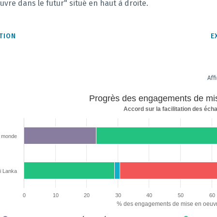
re dans le futur" situé en haut à droite.
TION
E
Aff
s
Progrès des engagements de mi
Accord sur la facilitation des éc
ements
e monde
i Lanka
rt with 7 data series.
sur la facilitation des échanges
rt has 2 X axes displaying categories and categories.
0
10
20
30
40
50
60
rt has 1 Y axis displaying % des engagements de mise en oeuvre de l'AFE. Da
% des engagements de mise en oeuvr