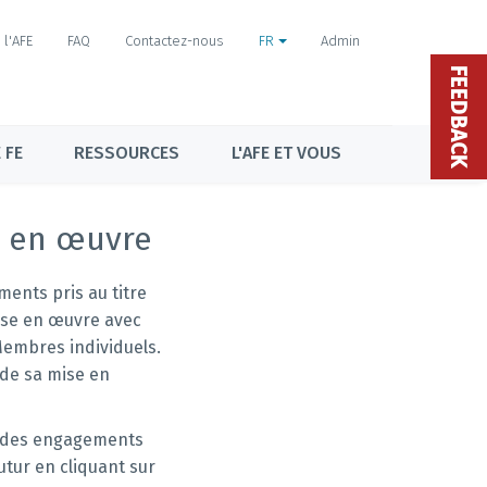
l'AFE
FAQ
Contactez-nous
FR
Admin
FEEDBACK
 FE
RESSOURCES
L'AFE ET VOUS
e en œuvre
ments pris au titre
mise en œuvre avec
Membres individuels.
 de sa mise en
e des engagements
tur en cliquant sur