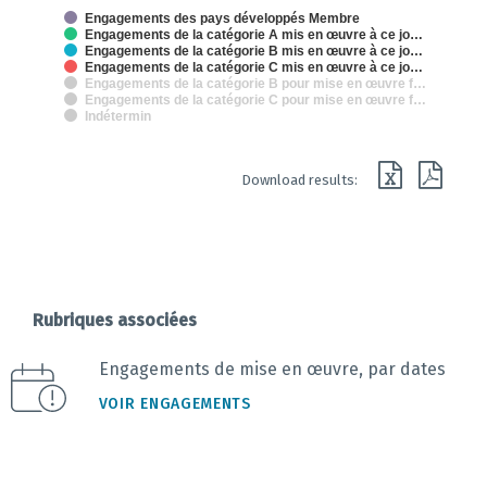
The chart has 2 X axes displaying categories and categories.
Engagements des pays développés Membre
The chart has 1 Y axis displaying % des engagements de mise en oeuvr
Engagements de la catégorie A mis en œuvre à ce jo…
Engagements de la catégorie B mis en œuvre à ce jo…
Engagements de la catégorie C mis en œuvre à ce jo…
Engagements de la catégorie B pour mise en œuvre f…
Engagements de la catégorie C pour mise en œuvre f…
Indétermin
End of interactive chart.
Download results:
Rubriques associées
Engagements de mise en œuvre, par dates
VOIR ENGAGEMENTS