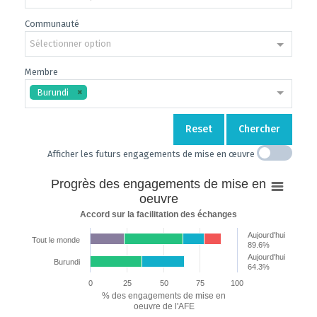
Communauté
Sélectionner option
Membre
Burundi
Reset
Chercher
Afficher les futurs engagements de mise en œuvre
Progrès
Progrès des engagements de mise en
des
oeuvre
engagements
Accord sur la facilitation des échanges
de
Aujourd'hui
mise
Tout le monde
89.6%
en
Aujourd'hui
Burundi
64.3%
oeuvre
0
25
50
75
100
Bar chart with 7 data series.
% des engagements de mise en
Accord sur la facilitation des échanges
oeuvre de l'AFE