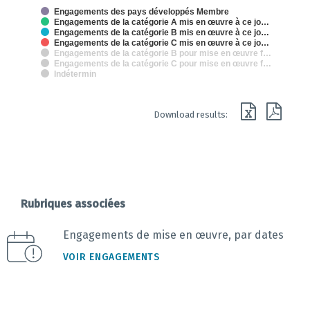
The chart has 2 X axes displaying categories and categories.
Engagements des pays développés Membre
The chart has 1 Y axis displaying % des engagements de mise en oeuvr
Engagements de la catégorie A mis en œuvre à ce jo…
Engagements de la catégorie B mis en œuvre à ce jo…
Engagements de la catégorie C mis en œuvre à ce jo…
Engagements de la catégorie B pour mise en œuvre f…
Engagements de la catégorie C pour mise en œuvre f…
Indétermin
End of interactive chart.
Download results:
Rubriques associées
Engagements de mise en œuvre, par dates
VOIR ENGAGEMENTS