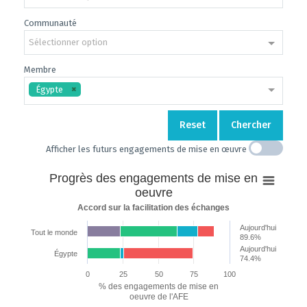
Communauté
Sélectionner option
Membre
Égypte
Reset
Chercher
Afficher les futurs engagements de mise en œuvre
Progrès
Progrès des engagements de mise en
des
oeuvre
engagements
Accord sur la facilitation des échanges
de
Aujourd'hui
mise
Tout le monde
89.6%
en
Aujourd'hui
Égypte
74.4%
oeuvre
0
25
50
75
100
Bar chart with 7 data series.
% des engagements de mise en
Accord sur la facilitation des échanges
oeuvre de l'AFE