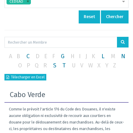
CEDEAO
Reset
Chercher
A
B
C
D
E
F
G
H
I
J
K
L
M
N
O
P
Q
R
S
T
U
V
W
X
Y
Z
Télecharger en Excel
Cabo Verde
Comme le prévoit l'article 176 du Code des Douanes, il n'existe
aucune obligation ni exclusivité de recourir aux courtiers en
douane pour le dédouanement des marchandises. Au-delà de ceux-
ci, les propriétaires ou destinataires des marchandises, les