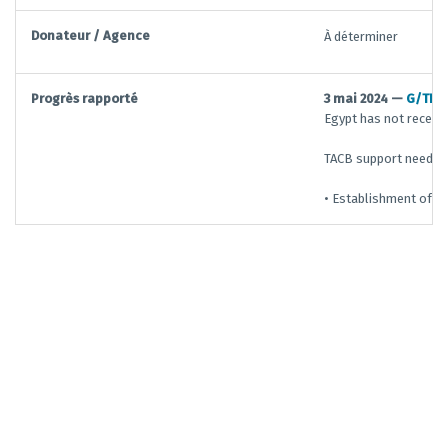
Donateur / Agence
À déterminer
Progrès rapporté
3 mai 2024 —
G/TFA
Egypt has not receive
TACB support needs i
• Establishment of th