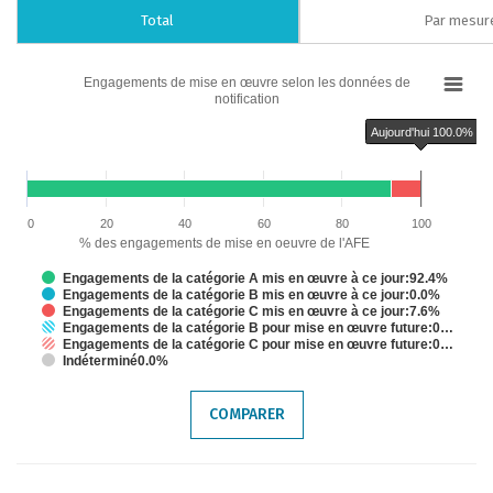
Total
Par mesur
Chart
Engagements de mise en œuvre selon les données de
notification
Bar chart with 6 data series.
Engagements de mise en œuvre selon les données de notification
Aujourd'hui 100.0%
The chart has 1 X axis displaying categories.
The chart has 1 Y axis displaying % des engagements de mise en oeuvre de
Chart annotations summary
Aujourd'hui 100.0%
0
20
40
60
80
100
% des engagements de mise en oeuvre de l'AFE
Engagements de la catégorie A mis en œuvre à ce jour:92.4%
Engagements de la catégorie B mis en œuvre à ce jour:0.0%
Engagements de la catégorie C mis en œuvre à ce jour:7.6%
Engagements de la catégorie B pour mise en œuvre future:0…
Engagements de la catégorie C pour mise en œuvre future:0…
Indéterminé0.0%
End of interactive chart.
COMPARER