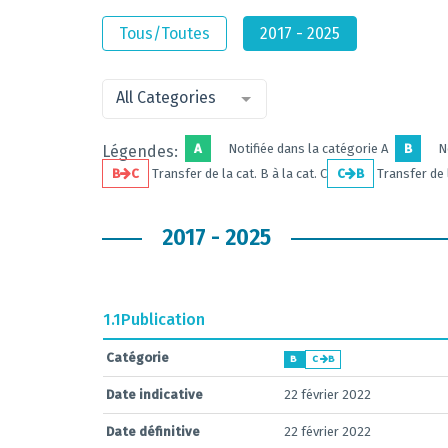
Tous/Toutes
2017 - 2025
All Categories
A
Notifiée dans la catégorie A
B
N
Légendes:
B
C
Transfer de la cat. B à la cat. C
C
B
Transfer de l
2017 - 2025
1.1
Publication
Catégorie
B
C
B
Date indicative
22 février 2022
Date définitive
22 février 2022