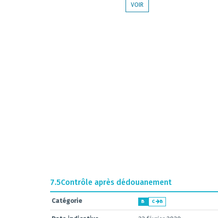
VOIR
7.5
Contrôle après dédouanement
Catégorie
B
C
B