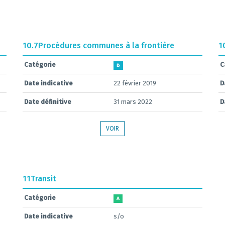
10.7
Procédures communes à la frontière
1
Catégorie
C
B
Date indicative
22 février 2019
D
Date définitive
31 mars 2022
D
VOIR
11
Transit
Catégorie
A
Date indicative
s/o