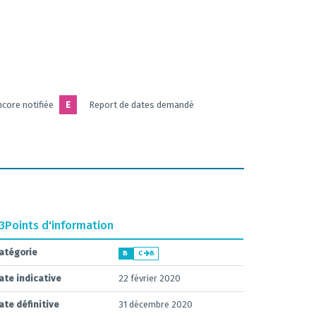
core notifiée
E
Report de dates demandé
.3
Points d'information
atégorie
B
C
B
ate indicative
22 février 2020
ate définitive
31 décembre 2020