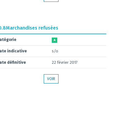
0.8
Marchandises refusées
atégorie
A
ate indicative
s/o
ate définitive
22 février 2017
VOIR