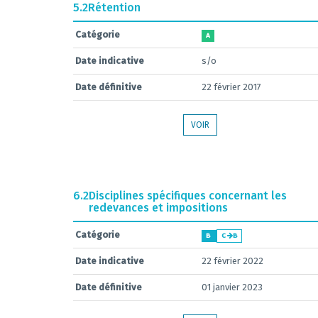
5.2
Rétention
Catégorie
A
Date indicative
s/o
Date définitive
22 février 2017
VOIR
6.2
Disciplines spécifiques concernant les
redevances et impositions
Catégorie
B
C
B
Date indicative
22 février 2022
Date définitive
01 janvier 2023