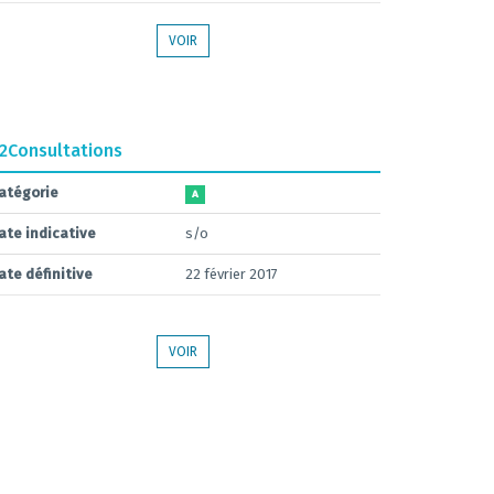
VOIR
.2
Consultations
atégorie
A
ate indicative
s/o
ate définitive
22 février 2017
VOIR