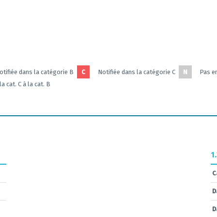
otifiée dans la catégorie B
C
Notifiée dans la catégorie C
N
Pas en
a cat. C à la cat. B
1
C
D
D