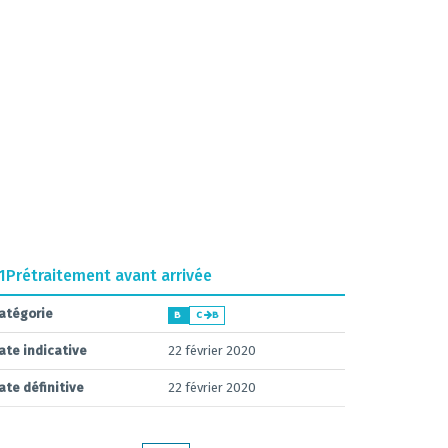
1
Prétraitement avant arrivée
atégorie
B
C
B
ate indicative
22 février 2020
ate définitive
22 février 2020