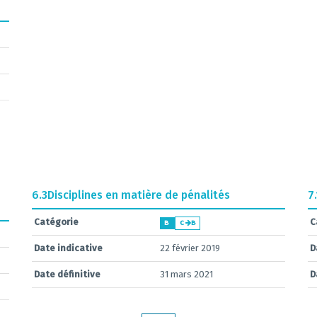
6.3
Disciplines en matière de pénalités
7.
Catégorie
C
B
C
B
Date indicative
22 février 2019
D
Date définitive
31 mars 2021
D