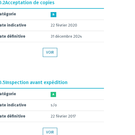
0.2
Acceptation de copies
atégorie
B
ate indicative
22 février 2020
ate définitive
31 décembre 2024
VOIR
0.5
Inspection avant expédition
atégorie
A
ate indicative
s/o
ate définitive
22 février 2017
VOIR