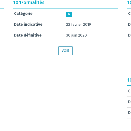
10.1
Formalités
1
Catégorie
C
B
Date indicative
22 février 2019
D
Date définitive
30 juin 2020
D
VOIR
1
C
D
D