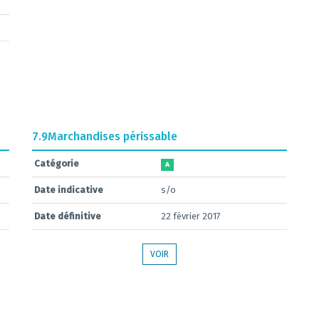
7.9
Marchandises périssable
Catégorie
A
Date indicative
s/o
Date définitive
22 février 2017
VOIR