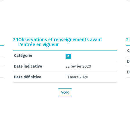
2.1
Observations et renseignements avant
2
l'entrée en vigueur
C
Catégorie
B
D
Date indicative
22 février 2020
D
Date définitive
31 mars 2020
VOIR