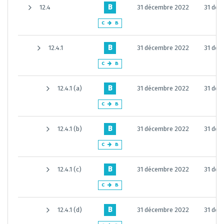
B
12.4
31 décembre 2022
31 déc
C
B
B
12.4.1
31 décembre 2022
31 déc
C
B
B
12.4.1 (a)
31 décembre 2022
31 déc
C
B
B
12.4.1 (b)
31 décembre 2022
31 déc
C
B
B
12.4.1 (c)
31 décembre 2022
31 déc
C
B
B
12.4.1 (d)
31 décembre 2022
31 déc