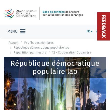
FEEDBACK
MENU
FR
ADMIN
Accueil
Profils des Membres
République démocratique populaire lao
Répartition par mesure
12 - Coopération Douanière
République démocratique
populaire lao