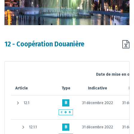
12 - Coopération Douanière
Date de mise en œu
Article
Type
Indicative
Déf
B
12.1
31 décembre 2022
31 déc
C
B
B
12.1.1
31 décembre 2022
31 déc