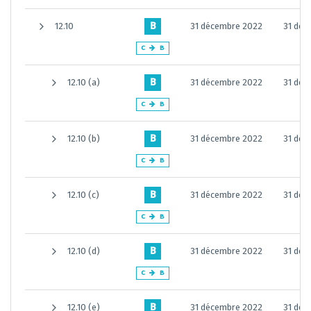
B
12.10
31 décembre 2022
31 déc
C
B
B
12.10 (a)
31 décembre 2022
31 déc
C
B
B
12.10 (b)
31 décembre 2022
31 déc
C
B
B
12.10 (c)
31 décembre 2022
31 déc
C
B
B
12.10 (d)
31 décembre 2022
31 déc
C
B
B
12.10 (e)
31 décembre 2022
31 déc