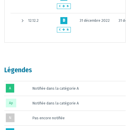
C
B
B
12.12.2
31 décembre 2022
31 déc
C
B
Légendes
A
Notifiée dans la catégorie A
Ap
Notifiée dans la catégorie A
N
Pas encore notifiée