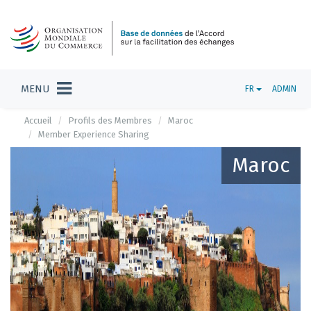
MENU
FR
ADMIN
Accueil
Profils des Membres
Maroc
Member Experience Sharing
Maroc