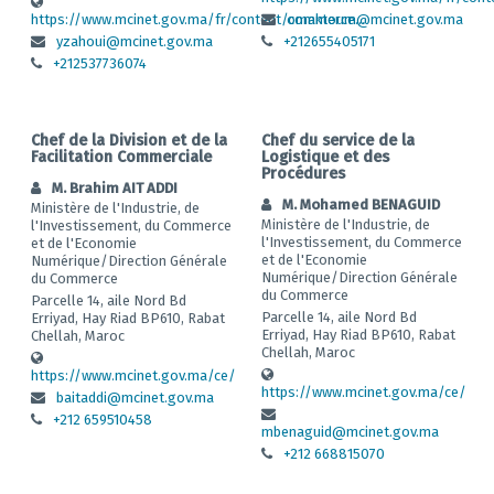
https://www.mcinet.gov.ma/fr/content/commerce...
omaktoum@mcinet.gov.ma
yzahoui@mcinet.gov.ma
+212655405171
+212537736074
Chef de la Division et de la
Chef du service de la
Facilitation Commerciale
Logistique et des
Procédures
M. Brahim AIT ADDI
M. Mohamed BENAGUID
Ministère de l'Industrie, de
Ministère de l'Industrie, de
l'Investissement, du Commerce
l'Investissement, du Commerce
et de l'Economie
et de l'Economie
Numérique/Direction Générale
Numérique/Direction Générale
du Commerce
du Commerce
Parcelle 14, aile Nord Bd
Parcelle 14, aile Nord Bd
Erriyad, Hay Riad BP610, Rabat
Erriyad, Hay Riad BP610, Rabat
Chellah, Maroc
Chellah, Maroc
https://www.mcinet.gov.ma/ce/
https://www.mcinet.gov.ma/ce/
baitaddi@mcinet.gov.ma
+212 659510458
mbenaguid@mcinet.gov.ma
+212 668815070