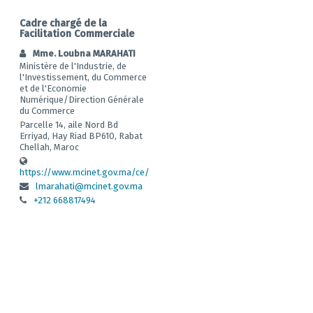
Cadre chargé de la
Facilitation Commerciale
Mme. Loubna MARAHATI
Ministère de l'Industrie, de
l'Investissement, du Commerce
et de l'Economie
Numérique/Direction Générale
du Commerce
Parcelle 14, aile Nord Bd
Erriyad, Hay Riad BP610, Rabat
Chellah, Maroc
https://www.mcinet.gov.ma/ce/
lmarahati@mcinet.gov.ma
+212 668817494