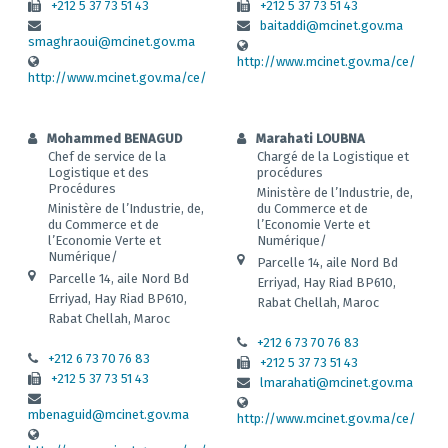
+212 5 37 73 51 43
+212 5 37 73 51 43
baitaddi@mcinet.gov.ma
smaghraoui@mcinet.gov.ma
http://www.mcinet.gov.ma/ce/
http://www.mcinet.gov.ma/ce/
Mohammed BENAGUD
Marahati LOUBNA
Chef de service de la
Chargé de la Logistique et
Logistique et des
procédures
Procédures
Ministère de l’Industrie, de,
Ministère de l’Industrie, de,
du Commerce et de
du Commerce et de
l’Economie Verte et
l’Economie Verte et
Numérique/
Numérique/
Parcelle 14, aile Nord Bd
Parcelle 14, aile Nord Bd
Erriyad, Hay Riad BP610,
Erriyad, Hay Riad BP610,
Rabat Chellah, Maroc
Rabat Chellah, Maroc
+212 6 73 70 76 83
+212 6 73 70 76 83
+212 5 37 73 51 43
+212 5 37 73 51 43
lmarahati@mcinet.gov.ma
mbenaguid@mcinet.gov.ma
http://www.mcinet.gov.ma/ce/