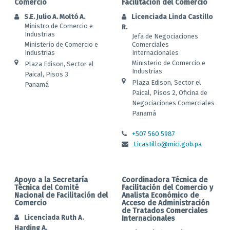
Comercio
Facilitación del Comercio
S.E. Julio A. Moltó A.
Licenciada Linda Castillo
Ministro de Comercio e
R.
Industrias
Jefa de Negociaciones
Ministerio de Comercio e
Comerciales
Industrias
Internacionales
Ministerio de Comercio e
Plaza Edison, Sector el
Industrias
Paical, Pisos 3
Plaza Edison, Sector el
Panamá
Paical, Pisos 2, Oficina de
Negociaciones Comerciales
Panamá
+507 560 5987
Licastillo@mici.gob.pa
Apoyo a la Secretaría
Coordinadora Técnica de
Técnica del Comité
Facilitación del Comercio y
Nacional de Facilitación del
Analista Económico de
Comercio
Acceso de Administración
de Tratados Comerciales
Licenciada Ruth A.
Internacionales
Harding A.