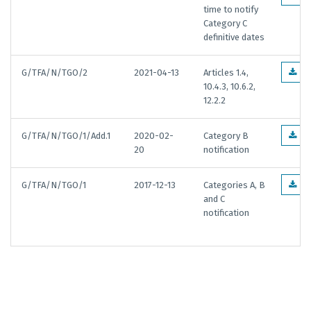
time to notify
Category C
definitive dates
G/TFA/N/TGO/2
2021-04-13
Articles 1.4,
EN
10.4.3, 10.6.2,
12.2.2
G/TFA/N/TGO/1/Add.1
2020-02-
Category B
EN
20
notification
G/TFA/N/TGO/1
2017-12-13
Categories A, B
EN
and C
notification