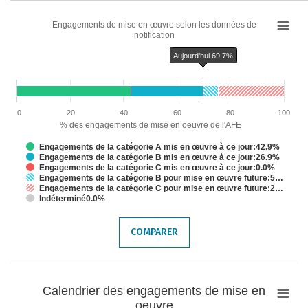
Chart
Engagements de mise en œuvre selon les données de
notification
Bar chart with 6 data series.
Engagements de mise en œuvre selon les données de notification
Aujourd'hui 69.7%
The chart has 1 X axis displaying categories.
The chart has 1 Y axis displaying % des engagements de mise en oeuvre d
Chart annotations summary
Aujourd'hui 69.7%
0
20
40
60
80
100
% des engagements de mise en oeuvre de l'AFE
Engagements de la catégorie A mis en œuvre à ce jour:42.9%
Engagements de la catégorie B mis en œuvre à ce jour:26.9%
Engagements de la catégorie C mis en œuvre à ce jour:0.0%
Engagements de la catégorie B pour mise en œuvre future:5…
Engagements de la catégorie C pour mise en œuvre future:2…
Indéterminé0.0%
End of interactive chart.
COMPARER
Calendrier
Calendrier des engagements de mise en
des
oeuvre