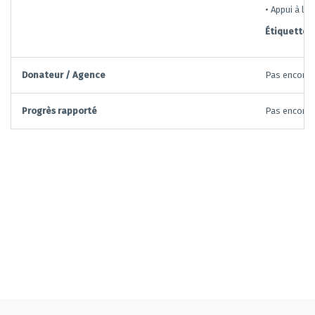
• Appui à l'
Étiquettes:
Donateur / Agence
Pas encore d
Progrès rapporté
Pas encore d