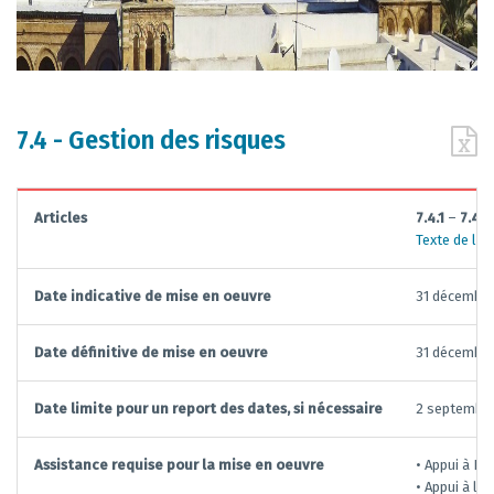
7.4 - Gestion des risques
Articles
7.4.1
–
7.4.2
Texte de la
Date indicative de mise en oeuvre
31 décembr
Date définitive de mise en oeuvre
31 décembr
Date limite pour un report des dates, si nécessaire
2 septembr
Assistance requise pour la mise en oeuvre
• Appui à La
• Appui à la