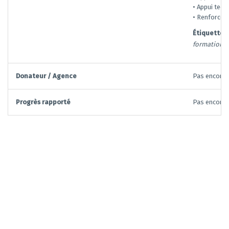
• Appui tech
• Renforcem
Étiquettes:
formation
Donateur / Agence
Pas encore d
Progrès rapporté
Pas encore d