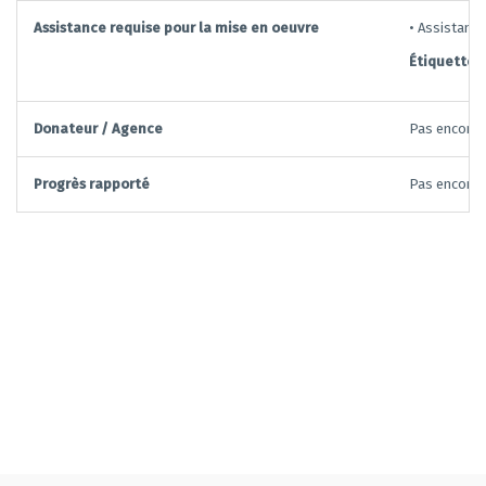
Assistance requise pour la mise en oeuvre
• Assistanc
Étiquettes:
Donateur / Agence
Pas encore d
Progrès rapporté
Pas encore d