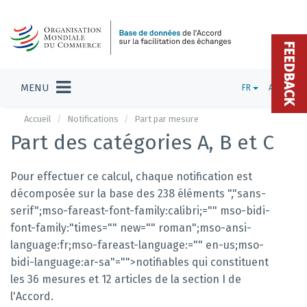
FEEDBACK
MENU
FR
ADMIN
Accueil
Notifications
Part par mesure
Part des catégories A, B et C
Pour effectuer ce calcul, chaque notification est
décomposée sur la base des 238 éléments
","sans-
serif";mso-fareast-font-family:calibri;="" mso-bidi-
font-family:"times="" new="" roman";mso-ansi-
language:fr;mso-fareast-language:="" en-us;mso-
bidi-language:ar-sa"="">notifiables
qui constituent
les 36 mesures et 12 articles de la section I
de
l'Accord.