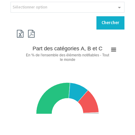
Sélectionner option
Chercher
Part
Part des catégories A, B et C
des
En % de l'ensemble des éléments notifiables - Tout
catégories
le monde
A,
B
et
C
Pie chart with 4 slices.
En % de l'ensemble des éléments notifiables - Tout le monde