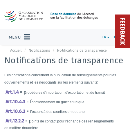
FEEDBACK
MENU
FR
ADMIN
Accueil
Notifications
Notifications de transparence
Notifications de transparence
Ces notifications concernent la publication de renseignements pour les
:
gouvernements et les négociants sur les éléments suivants
Art.1.4
= p
rocédures d'importation, d'exportation et de transit
Art.10.4.3
= f
onctionnement du guichet unique
Art.10.6.2
= r
ecours à des courtiers en douane
Art.12.2.2
= p
oints de contact pour l'échange des
renseignements
en matière douanière