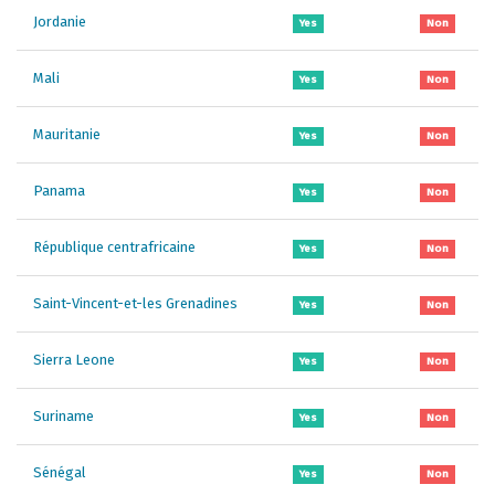
Jordanie
Yes
Non
Mali
Yes
Non
Mauritanie
Yes
Non
Panama
Yes
Non
République centrafricaine
Yes
Non
Saint-Vincent-et-les Grenadines
Yes
Non
Sierra Leone
Yes
Non
Suriname
Yes
Non
Sénégal
Yes
Non