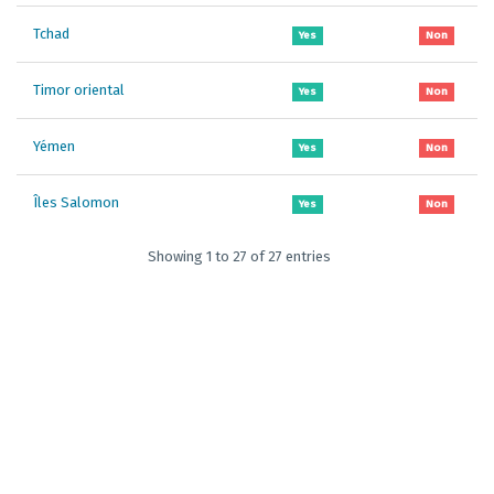
Tchad
Yes
Non
Timor oriental
Yes
Non
Yémen
Yes
Non
Îles Salomon
Yes
Non
Showing 1 to 27 of 27 entries