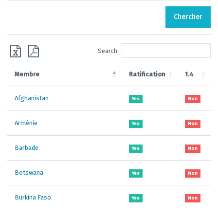
Chercher
Search:
Membre
Ratification
1.4
Afghanistan
Yes
Non
Arménie
Yes
Non
Barbade
Yes
Non
Botswana
Yes
Non
Burkina Faso
Yes
Non