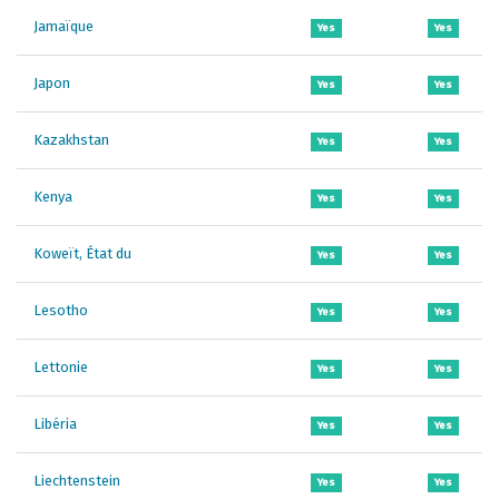
Jamaïque
Yes
Yes
Japon
Yes
Yes
Kazakhstan
Yes
Yes
Kenya
Yes
Yes
Koweït, État du
Yes
Yes
Lesotho
Yes
Yes
Lettonie
Yes
Yes
Libéria
Yes
Yes
Liechtenstein
Yes
Yes