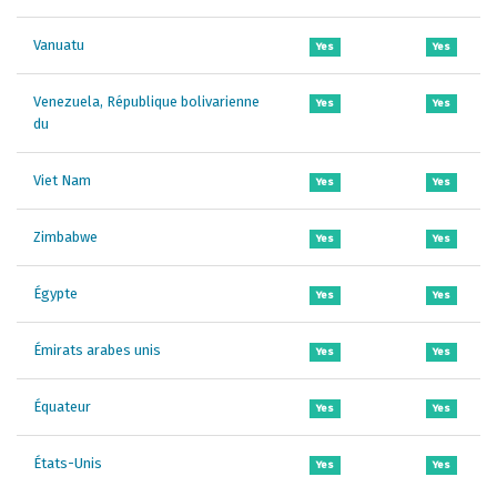
Vanuatu
Yes
Yes
Venezuela, République bolivarienne
Yes
Yes
du
Viet Nam
Yes
Yes
Zimbabwe
Yes
Yes
Égypte
Yes
Yes
Émirats arabes unis
Yes
Yes
Équateur
Yes
Yes
États-Unis
Yes
Yes