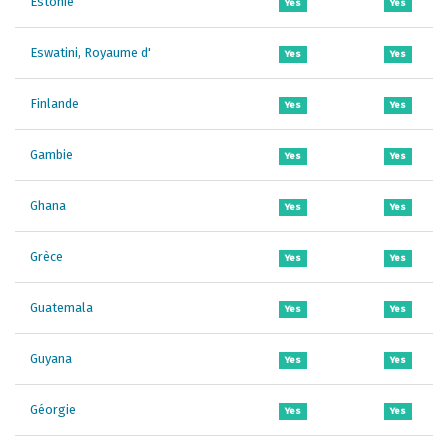
Estonie
Yes
Yes
Eswatini, Royaume d'
Yes
Yes
Finlande
Yes
Yes
Gambie
Yes
Yes
Ghana
Yes
Yes
Grèce
Yes
Yes
Guatemala
Yes
Yes
Guyana
Yes
Yes
Géorgie
Yes
Yes