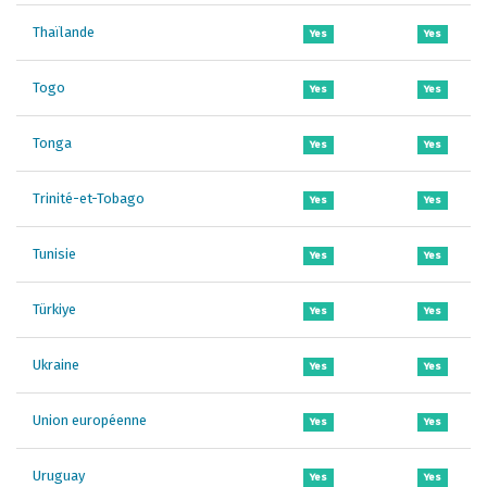
Thaïlande
Yes
Yes
Togo
Yes
Yes
Tonga
Yes
Yes
Trinité-et-Tobago
Yes
Yes
Tunisie
Yes
Yes
Türkiye
Yes
Yes
Ukraine
Yes
Yes
Union européenne
Yes
Yes
Uruguay
Yes
Yes