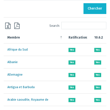
Chercher
Search:
Membre
Ratification
10.6.2
Afrique du Sud
Yes
Yes
Albanie
Yes
Yes
Allemagne
Yes
Yes
Antigua et Barbuda
Yes
Yes
Arabie saoudite, Royaume de
Yes
Yes