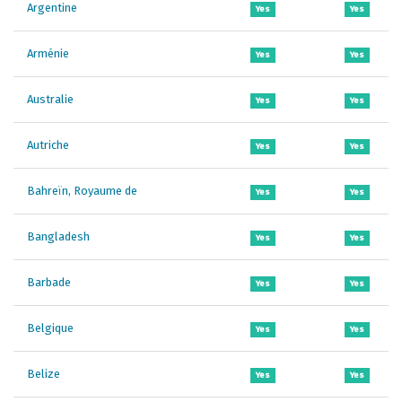
Argentine
Yes
Yes
Arménie
Yes
Yes
Australie
Yes
Yes
Autriche
Yes
Yes
Bahreïn, Royaume de
Yes
Yes
Bangladesh
Yes
Yes
Barbade
Yes
Yes
Belgique
Yes
Yes
Belize
Yes
Yes