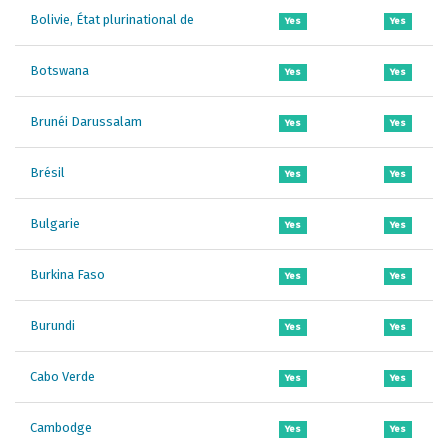
Bolivie, État plurinational de
Yes
Yes
Botswana
Yes
Yes
Brunéi Darussalam
Yes
Yes
Brésil
Yes
Yes
Bulgarie
Yes
Yes
Burkina Faso
Yes
Yes
Burundi
Yes
Yes
Cabo Verde
Yes
Yes
Cambodge
Yes
Yes