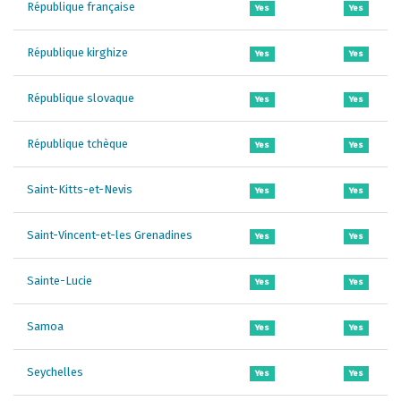
République française
Yes
Yes
République kirghize
Yes
Yes
République slovaque
Yes
Yes
République tchèque
Yes
Yes
Saint-Kitts-et-Nevis
Yes
Yes
Saint-Vincent-et-les Grenadines
Yes
Yes
Sainte-Lucie
Yes
Yes
Samoa
Yes
Yes
Seychelles
Yes
Yes