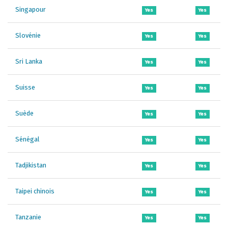
Singapour
Yes
Yes
Slovénie
Yes
Yes
Sri Lanka
Yes
Yes
Suisse
Yes
Yes
Suède
Yes
Yes
Sénégal
Yes
Yes
Tadjikistan
Yes
Yes
Taipei chinois
Yes
Yes
Tanzanie
Yes
Yes