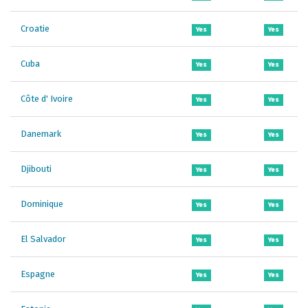
Croatie
Yes
Yes
Cuba
Yes
Yes
Côte d' Ivoire
Yes
Yes
Danemark
Yes
Yes
Djibouti
Yes
Yes
Dominique
Yes
Yes
El Salvador
Yes
Yes
Espagne
Yes
Yes