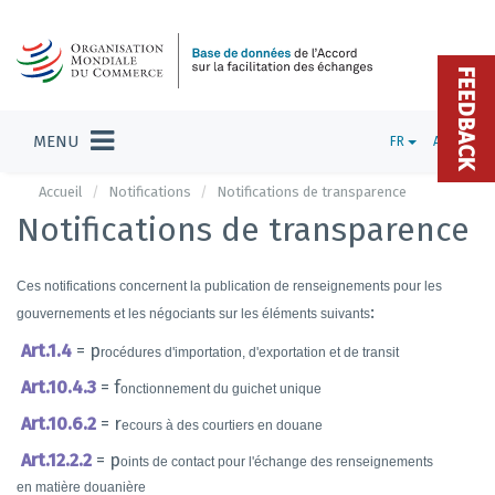
FEEDBACK
MENU
FR
ADMIN
Accueil
Notifications
Notifications de transparence
Notifications de transparence
Ces notifications concernent la publication de renseignements pour les
:
gouvernements et les négociants sur les éléments suivants
Art.1.4
= p
rocédures d'importation, d'exportation et de transit
Art.10.4.3
= f
onctionnement du guichet unique
Art.10.6.2
= r
ecours à des courtiers en douane
Art.12.2.2
= p
oints de contact pour l'échange des
renseignements
en matière douanière