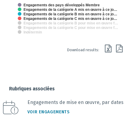
The chart has 2 X axes displaying categories and categories.
Engagements des pays développés Membre
The chart has 1 Y axis displaying % des engagements de mise en oeuvre
Engagements de la catégorie A mis en œuvre à ce jo…
Engagements de la catégorie B mis en œuvre à ce jo…
Engagements de la catégorie C mis en œuvre à ce jo…
Engagements de la catégorie B pour mise en œuvre f…
Engagements de la catégorie C pour mise en œuvre f…
Indétermin
End of interactive chart.
Download results:
Rubriques associées
Engagements de mise en œuvre, par dates
VOIR ENGAGEMENTS