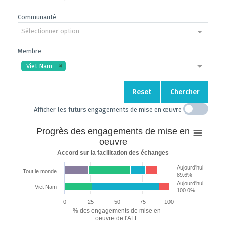
Communauté
Sélectionner option
Membre
Viet Nam
Reset
Chercher
Afficher les futurs engagements de mise en œuvre
Progrès
Progrès des engagements de mise en
des
oeuvre
engagements
Accord sur la facilitation des échanges
de
Aujourd'hui
mise
Tout le monde
89.6%
en
Aujourd'hui
Viet Nam
100.0%
oeuvre
0
25
50
75
100
Bar chart with 7 data series.
% des engagements de mise en
Accord sur la facilitation des échanges
oeuvre de l'AFE