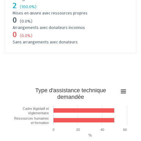
2
(100.0%)
Mises en œuvre avec ressources propres
0
(0.0%)
Arrangements avec donateurs inconnus
0
(0.0%)
Sans arrangements avec donateurs
Type
Type d'assistance technique
d'assistance
demandée
technique
demandée
Cadre législatif et
réglementaire
Bar chart with 2 bars.
Ressources humaines
et formation
The chart has 1 X axis displaying categories.
The chart has 1 Y axis displaying %. Data ranges from 50 to 50.
0
20
40
60
%