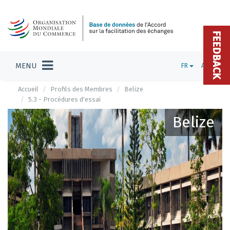
FEEDBACK
MENU
FR
ADMIN
Accueil
Profils des Membres
Belize
5.3 - Procédures d'essai
Belize