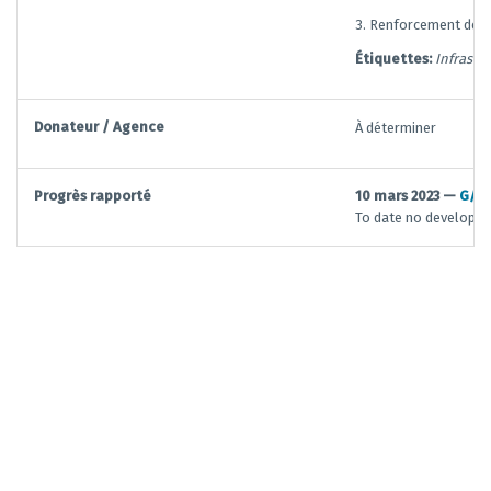
3. Renforcement des 
Étiquettes:
Infrastr
Donateur / Agence
À déterminer
Progrès rapporté
10 mars 2023 —
G/T
To date no developmen