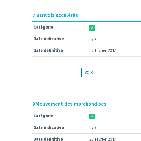
7.8
Envois accélérés
Catégorie
A
Date indicative
s/o
Date définitive
22 février 2017
VOIR
9
Mouvement des marchandises
Catégorie
A
Date indicative
s/o
Date définitive
22 février 2017