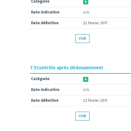
Catégorie
A
Date indicative
s/o
Date définitive
22 février 2017
VOIR
7.5
Contrôle après dédouanement
Catégorie
A
Date indicative
s/o
Date définitive
22 février 2017
VOIR