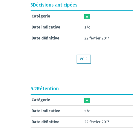
3
Décisions anticipées
Catégorie
A
Date indicative
s/o
Date définitive
22 février 2017
VOIR
5.2
Rétention
Catégorie
A
Date indicative
s/o
Date définitive
22 février 2017