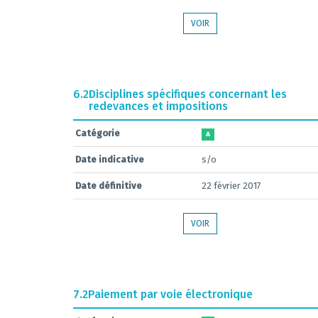
VOIR
6.2
Disciplines spécifiques concernant les
redevances et impositions
Catégorie
A
Date indicative
s/o
Date définitive
22 février 2017
VOIR
7.2
Paiement par voie électronique