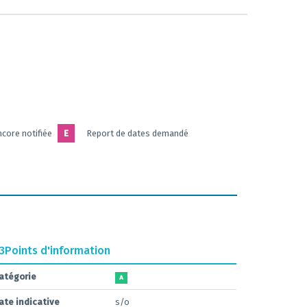
core notifiée
E
Report de dates demandé
.3
Points d'information
atégorie
A
ate indicative
s/o