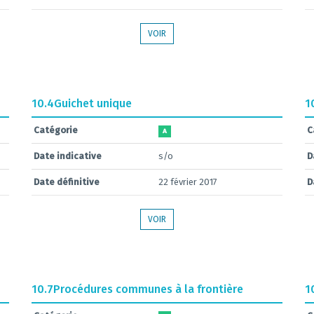
VOIR
10.4
Guichet unique
1
Catégorie
C
A
Date indicative
s/o
D
Date définitive
22 février 2017
D
VOIR
10.7
Procédures communes à la frontière
1