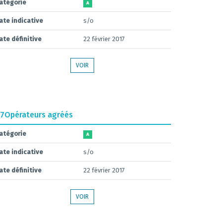
atégorie
A
ate indicative
s/o
ate définitive
22 février 2017
VOIR
.7
Opérateurs agréés
atégorie
A
ate indicative
s/o
ate définitive
22 février 2017
VOIR