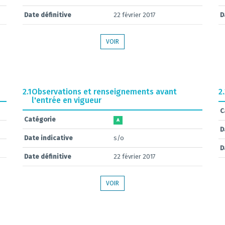
Date définitive
22 février 2017
D
VOIR
2.1
Observations et renseignements avant
2
l'entrée en vigueur
C
Catégorie
A
D
Date indicative
s/o
D
Date définitive
22 février 2017
VOIR