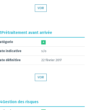
VOIR
1
Prétraitement avant arrivée
atégorie
A
ate indicative
s/o
ate définitive
22 février 2017
VOIR
.4
Gestion des risques