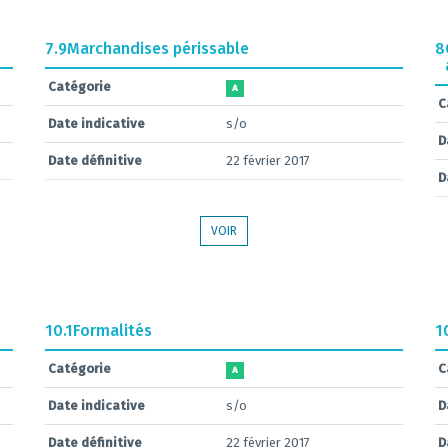
7.9
Marchandises périssable
8
Catégorie
A
C
Date indicative
s/o
D
Date définitive
22 février 2017
D
VOIR
10.1
Formalités
1
Catégorie
C
A
Date indicative
s/o
D
Date définitive
22 février 2017
D