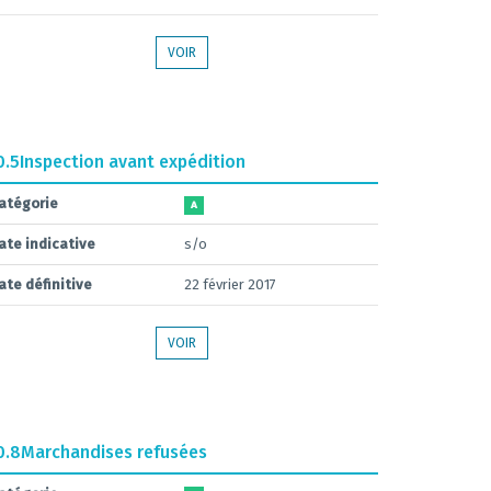
VOIR
0.5
Inspection avant expédition
atégorie
A
ate indicative
s/o
ate définitive
22 février 2017
VOIR
0.8
Marchandises refusées