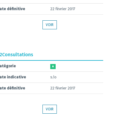
ate définitive
22 février 2017
VOIR
.2
Consultations
atégorie
A
ate indicative
s/o
ate définitive
22 février 2017
VOIR