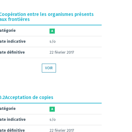
Coopération entre les organismes présents
aux frontières
atégorie
A
ate indicative
s/o
ate définitive
22 février 2017
VOIR
0.2
Acceptation de copies
atégorie
A
ate indicative
s/o
ate définitive
22 février 2017