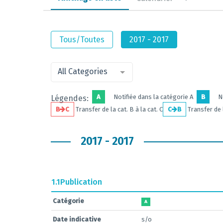
Tous/Toutes
2017 - 2017
All Categories
A
Notifiée dans la catégorie A
B
N
Légendes:
B
C
Transfer de la cat. B à la cat. C
C
B
Transfer de l
2017 - 2017
1.1
Publication
Catégorie
A
Date indicative
s/o