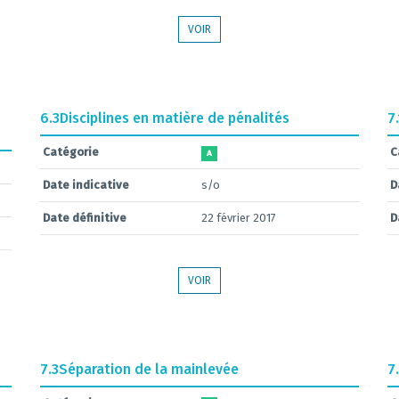
VOIR
6.3
Disciplines en matière de pénalités
7.
Catégorie
C
A
Date indicative
s/o
D
Date définitive
22 février 2017
D
VOIR
7.3
Séparation de la mainlevée
7