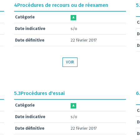
4
Procédures de recours ou de réexamen
5.
Catégorie
A
C
Date indicative
s/o
D
Date définitive
22 février 2017
D
VOIR
5.3
Procédures d'essai
6
Catégorie
A
C
Date indicative
s/o
D
Date définitive
22 février 2017
D