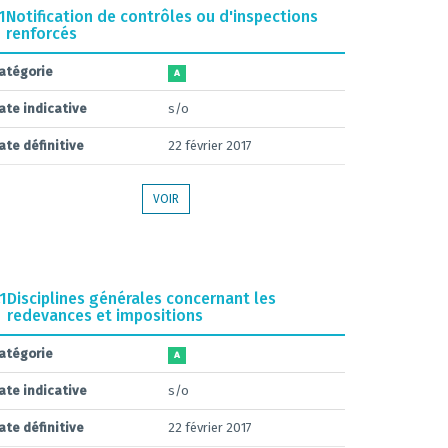
1
Notification de contrôles ou d'inspections
renforcés
atégorie
A
ate indicative
s/o
ate définitive
22 février 2017
VOIR
.1
Disciplines générales concernant les
redevances et impositions
atégorie
A
ate indicative
s/o
ate définitive
22 février 2017