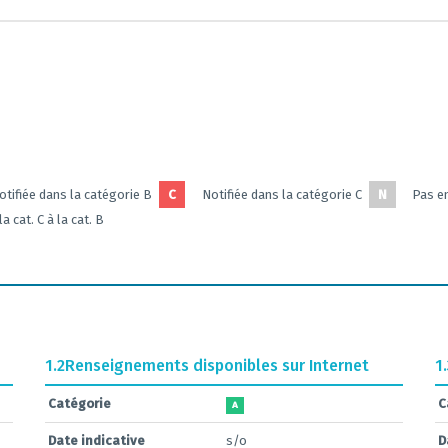
otifiée dans la catégorie B
C
Notifiée dans la catégorie C
N
Pas en
a cat. C à la cat. B
1.2
Renseignements disponibles sur Internet
1
Catégorie
C
A
Date indicative
s/o
D