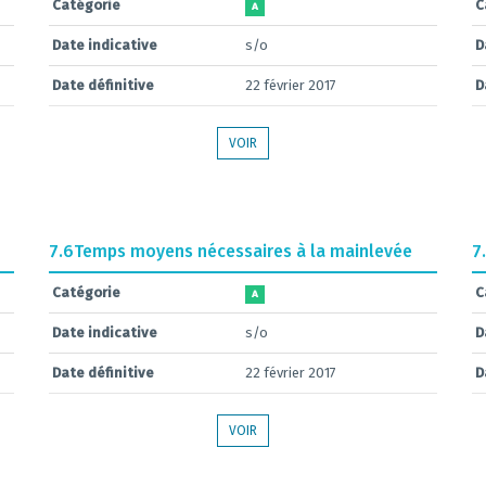
Catégorie
C
A
Date indicative
s/o
D
Date définitive
22 février 2017
D
VOIR
7.6
Temps moyens nécessaires à la mainlevée
7
Catégorie
C
A
Date indicative
s/o
D
Date définitive
22 février 2017
D
VOIR