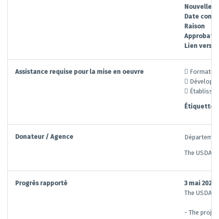
Nouvelle 
Date conv
Raison
Approbatio
Lien vers l
Assistance requise pour la mise en oeuvre
 Formation
 Développe
 Établisse
Étiquettes:
Donateur / Agence
Département
The USDA - 
Progrès rapporté
3 mai 2024
The USDA TA
- The projec