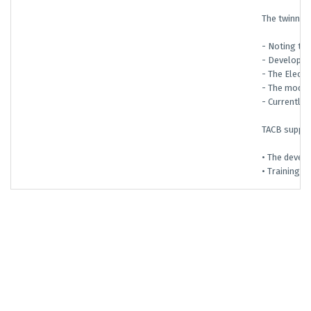
The twinnin
- Noting th
- Developin
- The Electr
- The model
- Currently,
TACB suppor
• The develo
• Training o