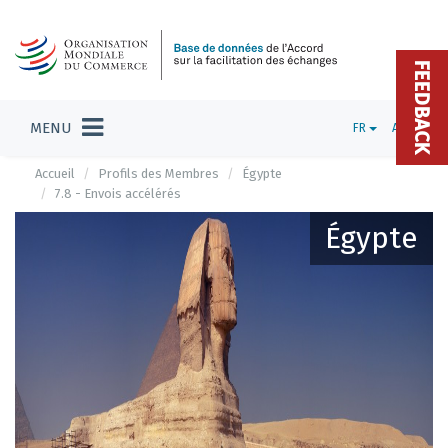
FEEDBACK
MENU
FR
ADMIN
Accueil
Profils des Membres
Égypte
7.8 - Envois accélérés
Égypte