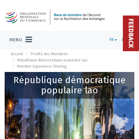
FEEDBACK
MENU
FR
ADMIN
Accueil
Profils des Membres
République démocratique populaire lao
Member Experience Sharing
République démocratique
populaire lao