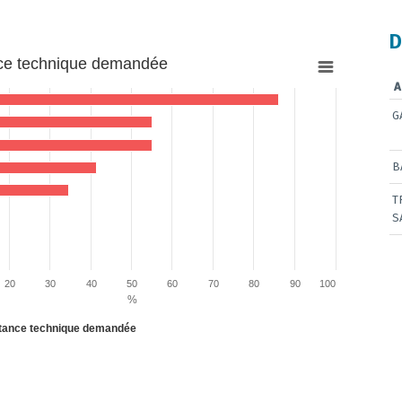
D
nce technique demandée
A
G
B
 3.4482758620689653 to 86.20689655172413.
T
S
20
30
40
50
60
70
80
90
100
%
stance technique demandée