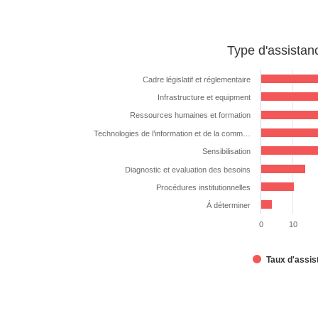
Type
Type d'assista
d'assistance
technique
Cadre législatif et réglementaire
demandée
Infrastructure et equipment
Bar chart with 8 bars.
Ressources humaines et formation
The chart has 1 X axis displaying categories.
Technologies de l’information et de la comm…
The chart has 1 Y axis displaying %. Data ranges from
Sensibilisation
Diagnostic et evaluation des besoins
Procédures institutionnelles
Á déterminer
0
10
Taux d'assi
End of interactive chart.