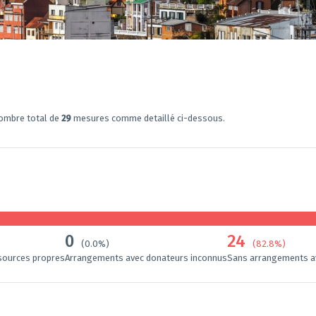
nombre total de
29
mesures comme detaillé ci-dessous.
0
24
(0.0%)
(82.8%)
sources propres
Arrangements avec donateurs inconnus
Sans arrangements a