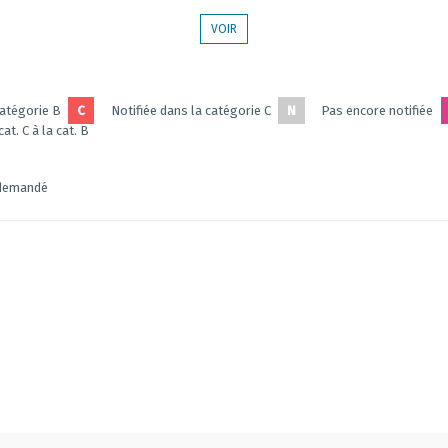
VOIR
catégorie B
C
Notifiée dans la catégorie C
N
Pas encore notifiée
at. C à la cat. B
 demandé