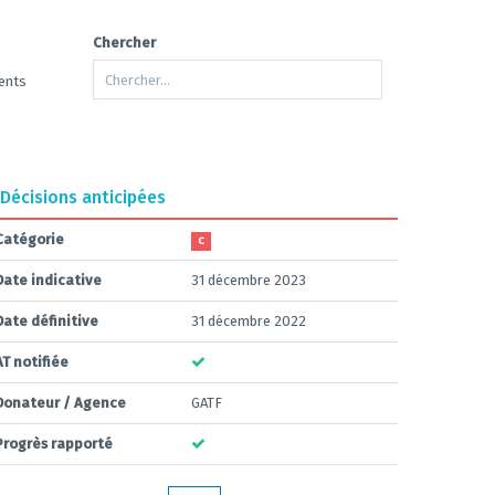
Chercher
ents
Décisions anticipées
Catégorie
C
Date indicative
31 décembre 2023
Date définitive
31 décembre 2022
AT notifiée
Donateur / Agence
GATF
Progrès rapporté