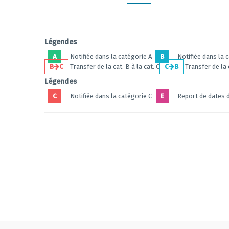
Légendes
A
Notifiée dans la catégorie A
B
Notifiée dans la 
B
C
Transfer de la cat. B à la cat. C
C
B
Transfer de la c
Légendes
C
Notifiée dans la catégorie C
E
Report de dates