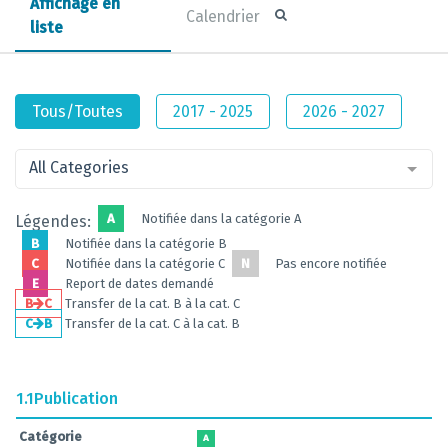
Affichage en
Calendrier
liste
Tous/Toutes
2017 - 2025
2026 - 2027
All Categories
A
Notifiée dans la catégorie A
Légendes:
B
Notifiée dans la catégorie B
C
Notifiée dans la catégorie C
N
Pas encore notifiée
E
Report de dates demandé
B
C
Transfer de la cat. B à la cat. C
C
B
Transfer de la cat. C à la cat. B
1.1
Publication
Catégorie
A