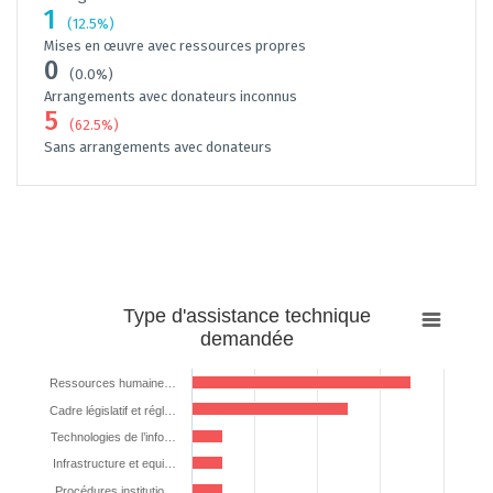
1
(12.5%)
Mises en œuvre avec ressources propres
0
(0.0%)
Arrangements avec donateurs inconnus
5
(62.5%)
Sans arrangements avec donateurs
Type
Type d'assistance technique
d'assistance
demandée
technique
demandée
Ressources humaine…
Bar chart with 5 bars.
Cadre législatif et régl…
The chart has 1 X axis displaying categories.
Technologies de l’info…
The chart has 1 Y axis displaying %. Data ranges from 12.5 to 87.5.
Infrastructure et equi…
Procédures institutio…