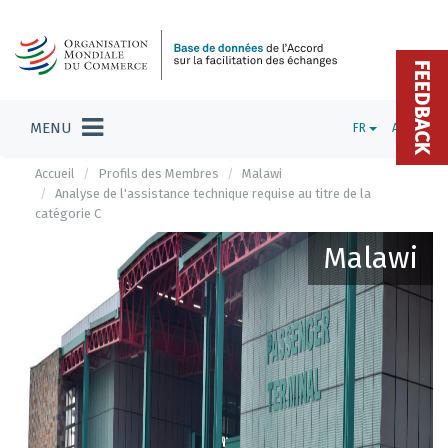
FEEDBACK
MENU
FR
ADMIN
Accueil
Profils des Membres
Malawi
Analyse de l'assistance technique requise au titre de la
catégorie C
Malawi