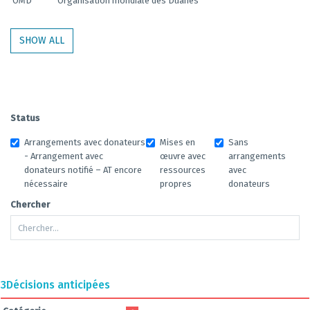
OMD
Organisation mondiale des Duanes
SHOW ALL
Status
Arrangements avec donateurs
Mises en
Sans
- Arrangement avec
œuvre avec
arrangements
donateurs notifié – AT encore
ressources
avec
nécessaire
propres
donateurs
Chercher
3
Décisions anticipées