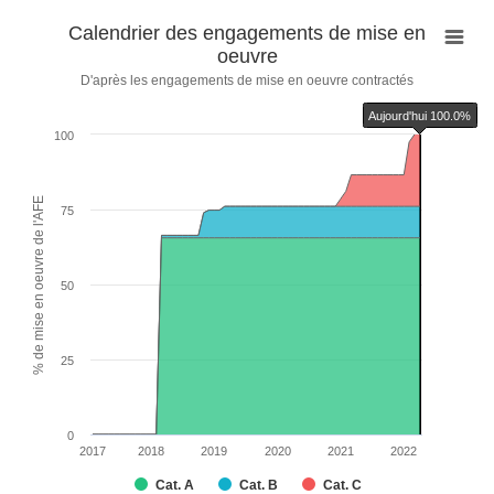
Calendrier
Calendrier des engagements de mise en
des
oeuvre
engagements
D'après les engagements de mise en oeuvre contractés
de
Aujourd'hui 100.0%
mise
100
en
oeuvre
Chart with 6 data series.
% de mise en oeuvre de l'AFE
75
D'après les engagements de mise en oeuvre contractés
The chart has 1 X axis displaying categories.
The chart has 2 Y axes displaying % de mise en oeuvre de l'AFE and values.
50
Chart annotations summary
Aujourd&#039;hui 100.0%
25
0
2017
2018
2019
2020
2021
2022
Cat. A
Cat. B
Cat. C