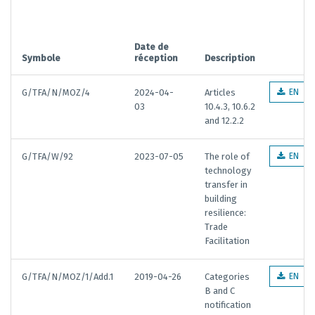
Date de
Symbole
réception
Description
G/TFA/N/MOZ/4
2024-04-
Articles
EN
03
10.4.3, 10.6.2
and 12.2.2
G/TFA/W/92
2023-07-05
The role of
EN
technology
transfer in
building
resilience:
Trade
Facilitation
G/TFA/N/MOZ/1/Add.1
2019-04-26
Categories
EN
B and C
notification