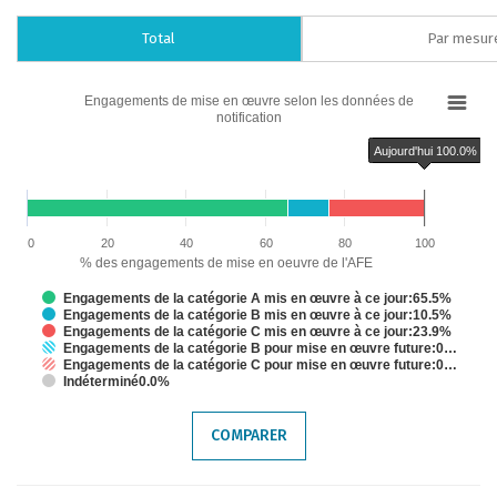
Total
Par mesur
Chart
Engagements de mise en œuvre selon les données de
notification
Bar chart with 6 data series.
Engagements de mise en œuvre selon les données de notification
Aujourd'hui 100.0%
The chart has 1 X axis displaying categories.
The chart has 1 Y axis displaying % des engagements de mise en oeuvre de
Chart annotations summary
Aujourd'hui 100.0%
0
20
40
60
80
100
% des engagements de mise en oeuvre de l'AFE
Engagements de la catégorie A mis en œuvre à ce jour:65.5%
Engagements de la catégorie B mis en œuvre à ce jour:10.5%
Engagements de la catégorie C mis en œuvre à ce jour:23.9%
Engagements de la catégorie B pour mise en œuvre future:0…
Engagements de la catégorie C pour mise en œuvre future:0…
Indéterminé0.0%
End of interactive chart.
COMPARER