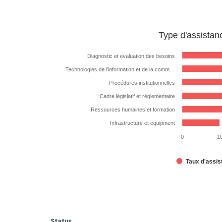
Type
Type d'assista
d'assistance
technique
Diagnostic et evaluation des besoins
demandée
Technologies de l’information et de la comm…
Bar chart with 6 bars.
Procédures institutionnelles
The chart has 1 X axis displaying categories.
Cadre législatif et réglementaire
The chart has 1 Y axis displaying %. Data ranges from 10
Ressources humaines et formation
Infrastructure et equipment
0
1
Taux d'assi
End of interactive chart.
Status