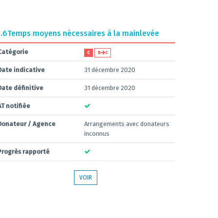
.6
Temps moyens nécessaires à la mainlevée
Catégorie
C
B
C
Date indicative
31 décembre 2020
Date définitive
31 décembre 2020
AT notifiée
Donateur / Agence
Arrangements avec donateurs
inconnus
Progrès rapporté
VOIR