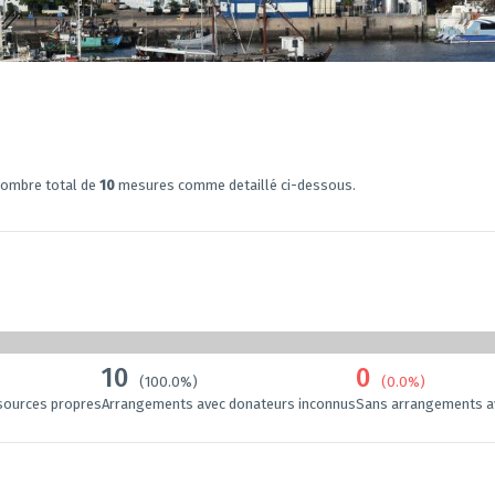
nombre total de
10
mesures comme detaillé ci-dessous.
10
0
(100.0%)
(0.0%)
sources propres
Arrangements avec donateurs inconnus
Sans arrangements a