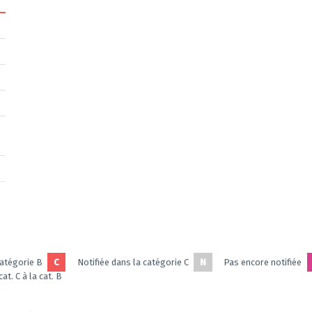
catégorie B
C
Notifiée dans la catégorie C
N
Pas encore notifiée
at. C à la cat. B