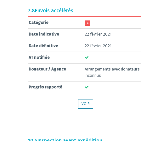
7.8
Envois accélérés
Catégorie
C
Date indicative
22 février 2021
Date définitive
22 février 2021
AT notifiée
Donateur / Agence
Arrangements avec donateurs
inconnus
Progrès rapporté
VOIR
10.5
Inspection avant expédition