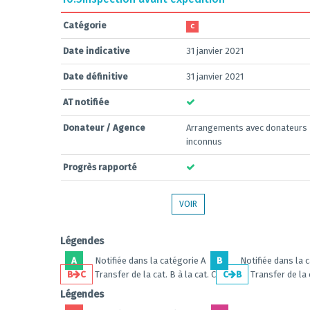
Catégorie
C
Date indicative
31 janvier 2021
Date définitive
31 janvier 2021
AT notifiée
Donateur / Agence
Arrangements avec donateurs
inconnus
Progrès rapporté
VOIR
Légendes
A
Notifiée dans la catégorie A
B
Notifiée dans la 
B
C
Transfer de la cat. B à la cat. C
C
B
Transfer de la c
Légendes