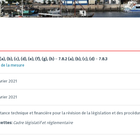
(a), (b), (c), (d), (e), (f), (g), (h)
–
7.8.2 (a), (b), (c), (d)
–
7.8.3
 de la mesure
vrier 2021
vrier 2021
tance technique et financière pour la révision de la législation et des procédu
uettes:
Cadre législatif et réglementaire