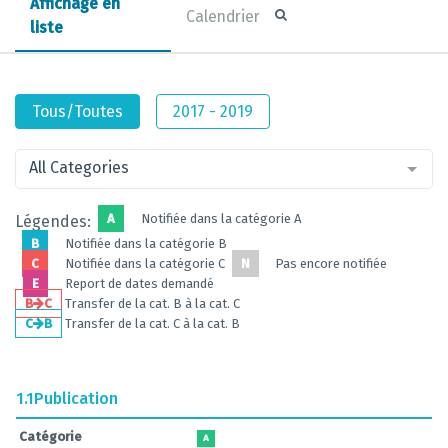
Affichage en
Calendrier
liste
Tous/Toutes
2017 - 2019
All Categories
A
Notifiée dans la catégorie A
Légendes:
B
Notifiée dans la catégorie B
C
Notifiée dans la catégorie C
N
Pas encore notifiée
E
Report de dates demandé
B
C
Transfer de la cat. B à la cat. C
C
B
Transfer de la cat. C à la cat. B
1.1
Publication
Catégorie
A