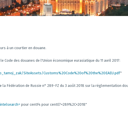
ours à un courtier en douane.
r le Code des douanes de l'Union économique eurasiatique du 11 avril 2017:
/dep_tamoj_zak/SiteAssets/Customs%20Code%20of%20the%20EAEU.pdf
"
de la Fédération de Russie n° 289-FZ du 3 août 2018 sur la réglementation dou
intelsearch=
pour centF4 pour centE7+289%2C+2018"