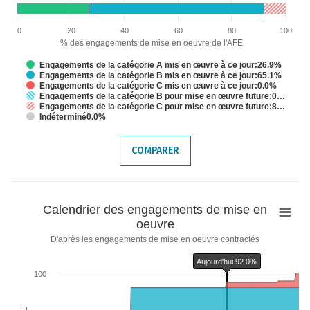
Chart annotations summary
Aujourd'hui 92.0%
0
20
40
60
80
100
% des engagements de mise en oeuvre de l'AFE
Engagements de la catégorie A mis en œuvre à ce jour:26.9%
Engagements de la catégorie B mis en œuvre à ce jour:65.1%
Engagements de la catégorie C mis en œuvre à ce jour:0.0%
Engagements de la catégorie B pour mise en œuvre future:0…
Engagements de la catégorie C pour mise en œuvre future:8…
Indéterminé0.0%
End of interactive chart.
COMPARER
Calendrier
Calendrier des engagements de mise en
des
oeuvre
engagements
D'après les engagements de mise en oeuvre contractés
de
Aujourd'hui 92.0%
mise
100
en
oeuvre