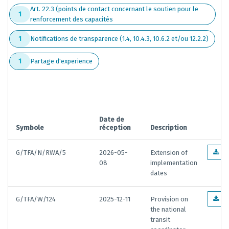
Art. 22.3 (points de contact concernant le soutien pour le
1
renforcement des capacités
Notifications de transparence (1.4, 10.4.3, 10.6.2 et/ou 12.2.2)
1
Partage d'experience
1
Date de
Symbole
réception
Description
G/TFA/N/RWA/5
2026-05-
Extension of
EN
08
implementation
dates
G/TFA/W/124
2025-12-11
Provision on
EN
the national
transit