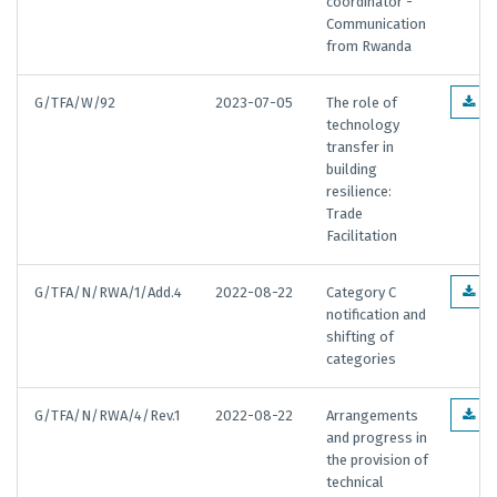
coordinator -
Communication
from Rwanda
G/TFA/W/92
2023-07-05
The role of
EN
technology
transfer in
building
resilience:
Trade
Facilitation
G/TFA/N/RWA/1/Add.4
2022-08-22
Category C
EN
notification and
shifting of
categories
G/TFA/N/RWA/4/Rev.1
2022-08-22
Arrangements
EN
and progress in
the provision of
technical