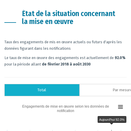
État de la situation concernant
la mise en œuvre
Taux des engagements de mis en œuvre actuels ou futurs d'après les
données figurant dans les notifications
Le taux de mise en œuvre des engagements est actuellement de
92.0%
pour la période allant
de février 2018 à août 2030
Total
Par mesur
Chart
Engagements de mise en œuvre selon les données de
notification
Bar chart with 6 data series.
Engagements de mise en œuvre selon les données de notification
Aujourd'hui 92.0%
The chart has 1 X axis displaying categories.
The chart has 1 Y axis displaying % des engagements de mise en oeuvre de