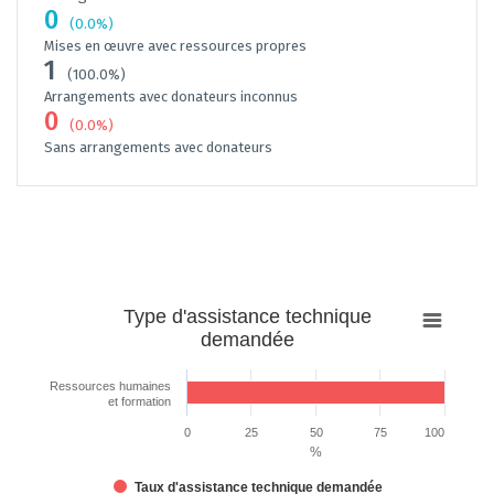
0
(0.0%)
Mises en œuvre avec ressources propres
1
(100.0%)
Arrangements avec donateurs inconnus
0
(0.0%)
Sans arrangements avec donateurs
Type
Type d'assistance technique
d'assistance
demandée
technique
demandée
Ressources humaines
et formation
Bar chart with 1 bar.
The chart has 1 X axis displaying categories.
0
25
50
75
100
%
The chart has 1 Y axis displaying %. Data ranges from 100 to 100.
Taux d'assistance technique demandée