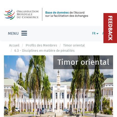
FEEDBACK
MENU
FR
ADMIN
Accueil
Profils des Membres
Timor oriental
6.3 - Disciplines en matière de pénalités
Timor oriental