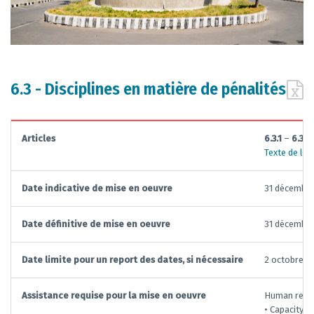
6.3 - Disciplines en matière de pénalités
Articles
6.3.1
–
6.3.2
Texte de la
Date indicative de mise en oeuvre
31 décembr
Date définitive de mise en oeuvre
31 décembr
Date limite pour un report des dates, si nécessaire
2 octobre 2
Assistance requise pour la mise en oeuvre
Human resou
• Capacity b