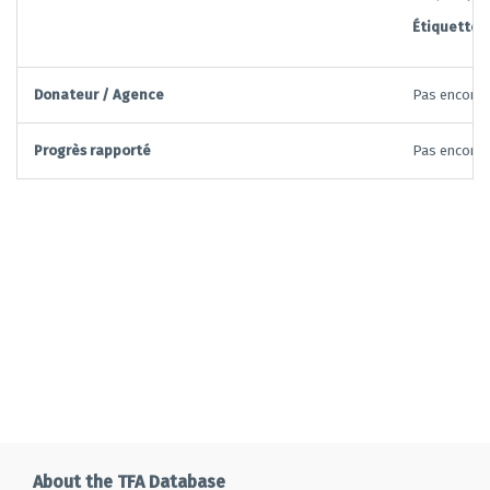
Étiquettes:
Donateur / Agence
Pas encore d
Progrès rapporté
Pas encore d
About the TFA Database