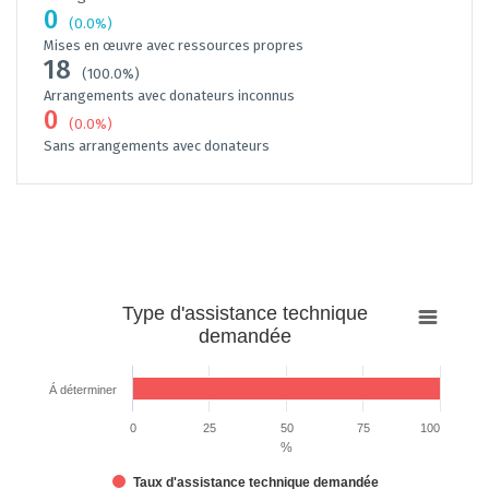
0
(0.0%)
Mises en œuvre avec ressources propres
18
(100.0%)
Arrangements avec donateurs inconnus
0
(0.0%)
Sans arrangements avec donateurs
Type
Type d'assistance technique
d'assistance
demandée
technique
demandée
Á déterminer
Bar chart with 1 bar.
The chart has 1 X axis displaying categories.
0
25
50
75
100
%
The chart has 1 Y axis displaying %. Data ranges from 100 to 100.
Taux d'assistance technique demandée