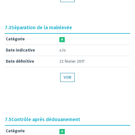
7.3
Séparation de la mainlevée
Catégorie
A
Date indicative
s/o
Date définitive
22 février 2017
VOIR
7.5
Contrôle après dédouanement
Catégorie
A