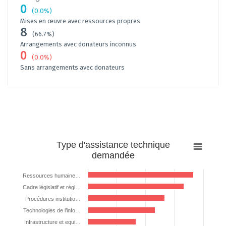
0
(0.0%)
Mises en œuvre avec ressources propres
8
(66.7%)
Arrangements avec donateurs inconnus
0
(0.0%)
Sans arrangements avec donateurs
Type
Type d'assistance technique
d'assistance
demandée
technique
demandée
Ressources humaine…
Cadre législatif et régl…
Bar chart with 7 bars.
The chart has 1 X axis displaying categories.
Procédures institutio…
The chart has 1 Y axis displaying %. Data ranges from 25 to 91.6666666
Technologies de l’info…
Infrastructure et equi…